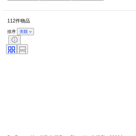
物品
原产国
材质
状态
时期
运动
112件物品
时代
Size
运动纪念品类型
测量尺寸
排序
关联