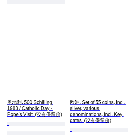
奥地利. 500 Schilling 
欧洲. Set of 55 coins, incl. 
1983 / Catholic Day - 
silver, various 
Pope's Visit  (没有保留价)
denominations, incl. Key 
dates  (没有保留价)