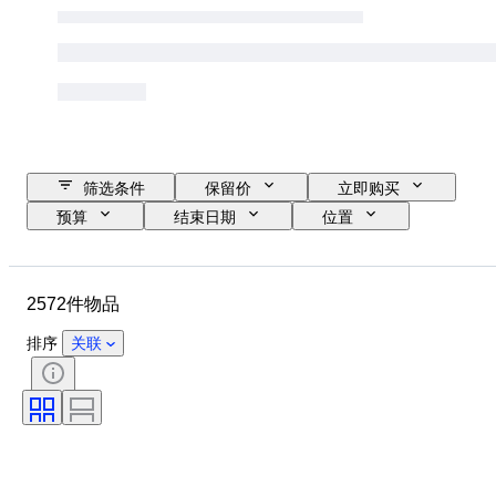
筛选条件
保留价
立即购买
预算
结束日期
位置
物品
原产国
材质
状态
证明
课题
2572件物品
签名
货币
硬币类型
统治者/时代
艺术家
时代
排序
关联