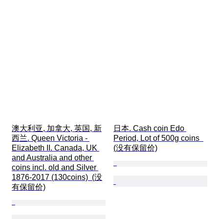
澳大利亚, 加拿大, 英国, 新
日本. Cash coin Edo 
西兰. Queen Victoria - 
Period, Lot of 500g coins  
Elizabeth II. Canada, UK 
(没有保留价)
and Australia and other 
coins incl. old and Silver 
1876-2017 (130coins)  (没
有保留价)