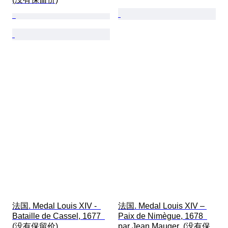
法国. Medal Louis XIV -  
法国. Medal Louis XIV – 
Bataille de Cassel, 1677  
Paix de Nimègue, 1678  
(没有保留价)
par Jean Mauger  (没有保