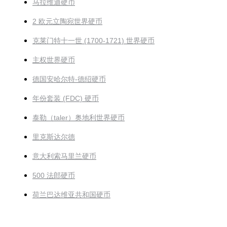
马拉维迪硬币
2 欧元立陶宛世界硬币
克莱门特十一世 (1700-1721) 世界硬币
主权世界硬币
德国安哈尔特-德绍硬币
年份套装 (FDC) 硬币
泰勒（taler）奥地利世界硬币
里克斯达尔德
意大利索马里兰硬币
500 法郎硬币
荷兰巴达维亚共和国硬币