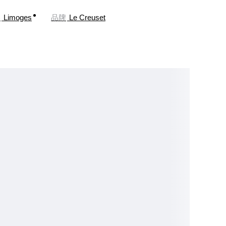
牌
Limoges
品牌
Le Creuset