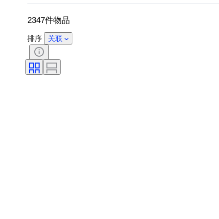
原创作品／复制品
出售者
创作
2347件物品
排序
关联