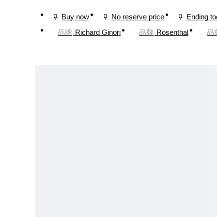
Buy now
No reserve price
Ending t
品牌
Richard Ginori
品牌
Rosenthal
品