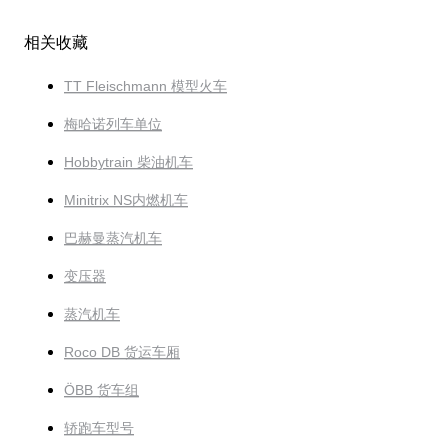
相关收藏
TT Fleischmann 模型火车
梅哈诺列车单位
Hobbytrain 柴油机车
Minitrix NS内燃机车
巴赫曼蒸汽机车
变压器
蒸汽机车
Roco DB 货运车厢
ÖBB 货车组
轿跑车型号