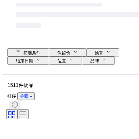
筛选条件
保留价
预算
结束日期
位置
品牌
物品
原产国
材质
状态
其他
时期
1511件物品
课题
款式
颜色
比例
监控
电源
排序
关联
铁路公司
时代
原创作品／复制品