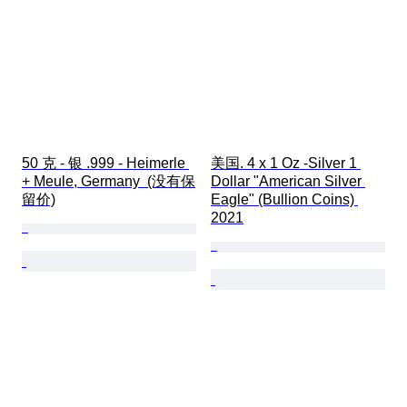
50 克 - 银 .999 - Heimerle 
美国. 4 x 1 Oz -Silver 1 
+ Meule, Germany  (没有保
Dollar "American Silver 
留价)
Eagle" (Bullion Coins) 
2021