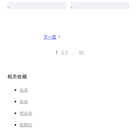
下一页
1
2
3
…
87
相关收藏
金条
银条
钯金条
银颗粒