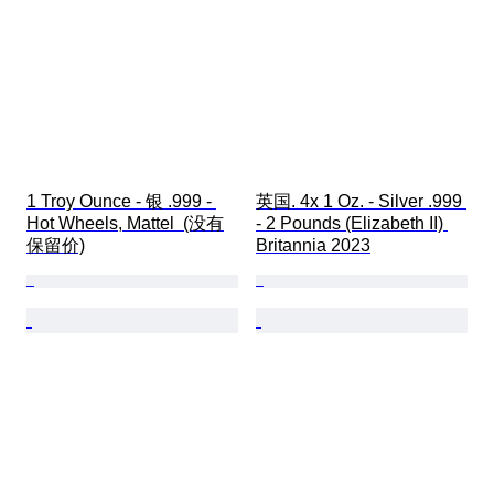
1 Troy Ounce - 银 .999 - 
英国. 4x 1 Oz. - Silver .999 
Hot Wheels, Mattel  (没有
- 2 Pounds (Elizabeth II) 
保留价)
Britannia 2023