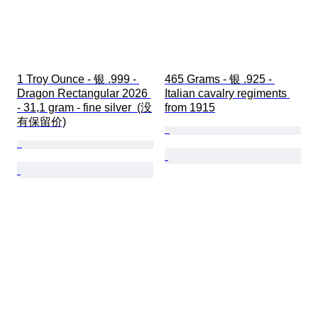
1 Troy Ounce - 银 .999 - 
465 Grams - 银 .925 - 
Dragon Rectangular 2026 
Italian cavalry regiments 
- 31,1 gram - fine silver  (没
from 1915
有保留价)