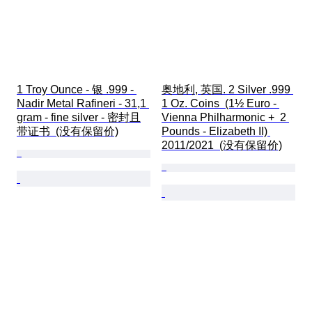
1 Troy Ounce - 银 .999 - 
奥地利, 英国. 2 Silver .999 
Nadir Metal Rafineri - 31,1 
1 Oz. Coins  (1½ Euro - 
gram - fine silver - 密封且
Vienna Philharmonic +  2 
带证书  (没有保留价)
Pounds - Elizabeth II) 
2011/2021  (没有保留价)