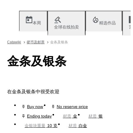
本周
精选作品
全球在线拍卖
艺
Catawiki
硬币及邮票
金条及银条
金条及银条
在金条及银条中很受欢迎
Buy now
No reserve price
Ending today
材质
金
材质
银
金银块重量
10 克
材质
白金