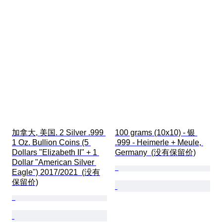
加拿大, 美国. 2 Silver .999 
100 grams (10x10) - 银 
1 Oz. Bullion Coins (5 
.999 - Heimerle + Meule, 
Dollars "Elizabeth II" + 1 
Germany  (没有保留价)
Dollar "American Silver 
Eagle") 2017/2021  (没有
保留价)