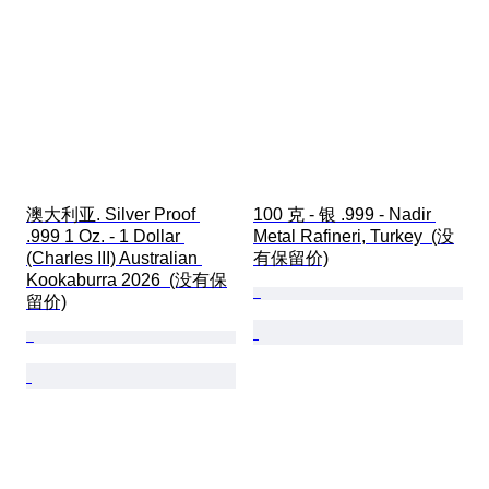
澳大利亚. Silver Proof 
100 克 - 银 .999 - Nadir 
.999 1 Oz. - 1 Dollar 
Metal Rafineri, Turkey  (没
(Charles III) Australian 
有保留价)
Kookaburra 2026  (没有保
留价)