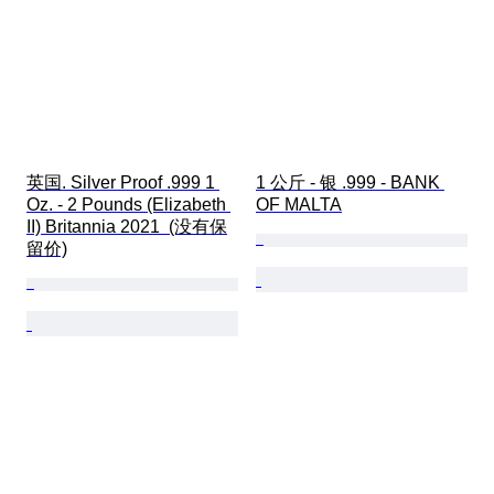
英国. Silver Proof .999 1 
1 公斤 - 银 .999 - BANK 
Oz. - 2 Pounds (Elizabeth 
OF MALTA
II) Britannia 2021  (没有保
留价)