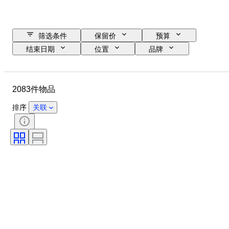
筛选条件
保留价
预算
结束日期
位置
品牌
物品
原产国
材质
状态
其他
证明
2083件物品
细度
课题
货币
时代
硬币类型
统治者/时代
排序
关联
金银块重量