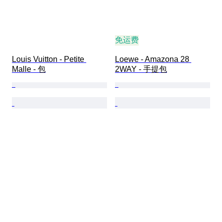
免运费
Louis Vuitton - Petite 
Loewe - Amazona 28 
Malle - 包
2WAY - 手提包