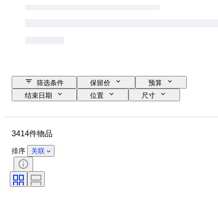
筛选条件
保留价
预算
结束日期
位置
尺寸
品牌
服装尺码
物品
原产国
材质
性别
3414件物品
状态
证明
颜色
带配件
花样
时代
排序
关联
物品尺寸
型号
鞋尺码