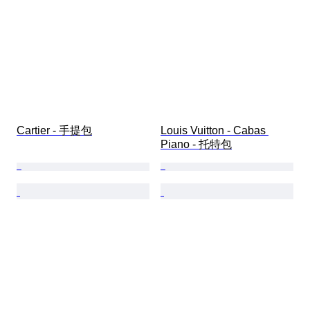
Cartier - 手提包
Louis Vuitton - Cabas 
Piano - 托特包