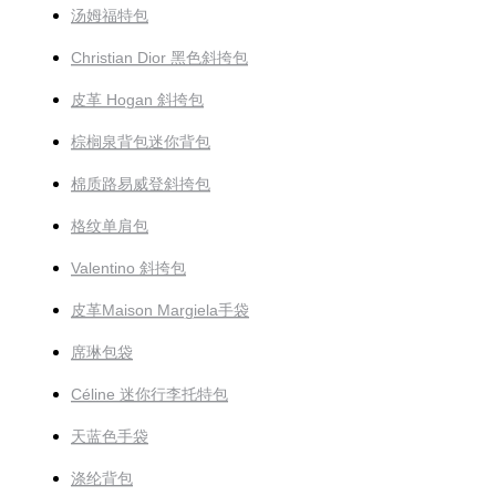
汤姆福特包
Christian Dior 黑色斜挎包
皮革 Hogan 斜挎包
棕榈泉背包迷你背包
棉质路易威登斜挎包
格纹单肩包
Valentino 斜挎包
皮革Maison Margiela手袋
席琳包袋
Céline 迷你行李托特包
天蓝色手袋
涤纶背包