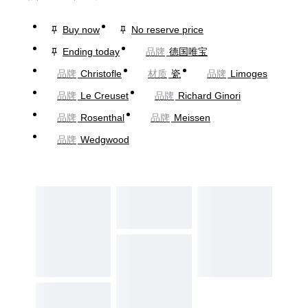
Buy now
No reserve price
Ending today
品牌
德国唯宝
品牌
Christofle
材质
瓷
品牌
Limoges
品牌
Le Creuset
品牌
Richard Ginori
品牌
Rosenthal
品牌
Meissen
品牌
Wedgwood