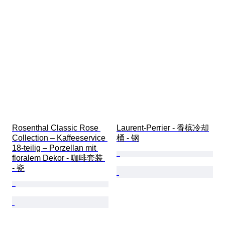
Rosenthal Classic Rose 
Laurent-Perrier - 香槟冷却
Collection – Kaffeeservice 
桶 - 钢
18-teilig – Porzellan mit 
floralem Dekor - 咖啡套装 
- 瓷