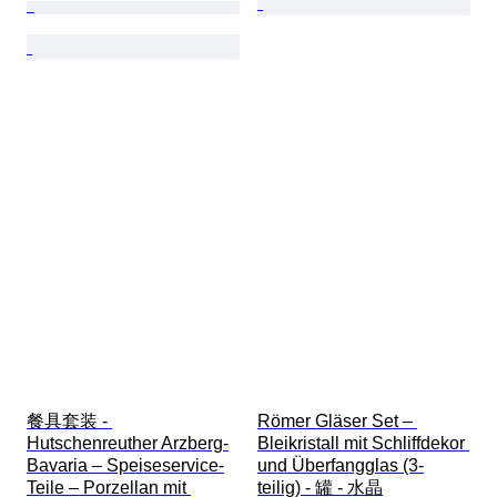
餐具套装 - 
Römer Gläser Set – 
Hutschenreuther Arzberg-
Bleikristall mit Schliffdekor 
Bavaria – Speiseservice-
und Überfangglas (3-
Teile – Porzellan mit 
teilig) - 罐 - 水晶