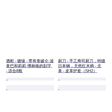
酒柜 - 镀镍 - 带有拿破仑·波
厨刀 - 手工寿司厨刀，特级
拿巴和莉莉·博林格的刻字 
日本钢，天然红木柄 - 北
- 适合8瓶
美 - 皮革护套（SH2）