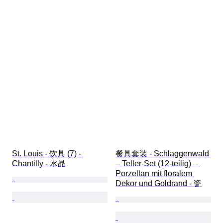
St. Louis - 饮具 (7) - 
餐具套装 - Schlaggenwald 
Chantilly - 水晶
– Teller-Set (12-teilig) – 
Porzellan mit floralem 
Dekor und Goldrand - 瓷