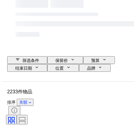
筛选条件
保留价
预算
结束日期
位置
品牌
物品
原产国
材质
状态
时期
款式
2233件物品
签名
颜色
服装尺码
时代
厨刀类别
Decor
排序
关联
艺术家
原创作品／复制品
出售者
创作者
型号