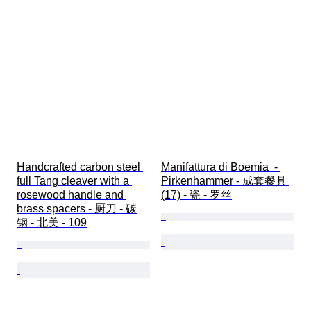
Handcrafted carbon steel 
Manifattura di Boemia  - 
full Tang cleaver with a 
Pirkenhammer - 成套餐具 
rosewood handle and 
(17) - 瓷 - 罗丝
brass spacers - 厨刀 - 碳
钢 - 北美 - 109