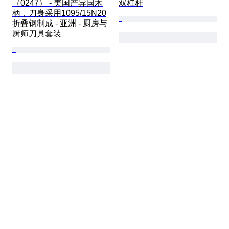
（0247） - 美国产异国木
双杠杆
柄，刀身采用1095/15N20
折叠钢制成 - 亚洲 - 厨房与
厨师刀具套装