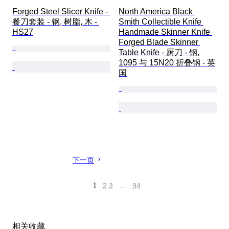
Forged Steel Slicer Knife - 
North America Black 
餐刀套装 - 钢, 树脂, 木 - 
Smith Collectible Knife 
HS27
Handmade Skinner Knife 
Forged Blade Skinner 
Table Knife - 厨刀 - 钢, 
1095 与 15N20 折叠钢 - 英
国
下一页
1
2
3
…
94
相关收藏