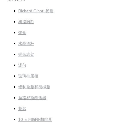
Richard Ginori 餐盘
树脂雕刻
锡盒
水晶酒杯
铜杂志架
汤勺
玻璃抽屉柜
铝制盐瓶和胡椒瓶
圣路易斯醒酒器
茶匙
10 人用陶瓷咖啡具