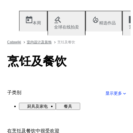
本周
精选作品
全球在线拍卖
艺
Catawiki
室内设计及装饰
烹饪及餐饮
烹饪及餐饮
子类别
显示更多
厨具及家电
餐具
在烹饪及餐饮中很受欢迎