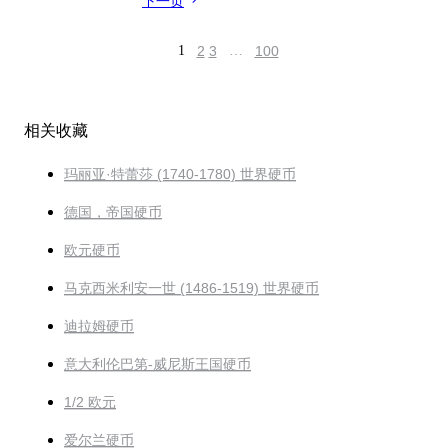
下一页
1
2
3
…
100
相关收藏
玛丽亚·特蕾莎 (1740-1780) 世界硬币
德国，帝国硬币
欧元硬币
马克西米利安一世 (1486-1519) 世界硬币
迪拉姆硬币
意大利伦巴第-威尼斯王国硬币
1/2 欧元
爱尔兰硬币