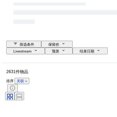
筛选条件
保留价
Livestream
预算
结束日期
位置
物品
原产国
材质
状态
证明
2631件物品
课题
签名
货币
硬币类型
统治者/时代
时代
排序
关联
艺术家