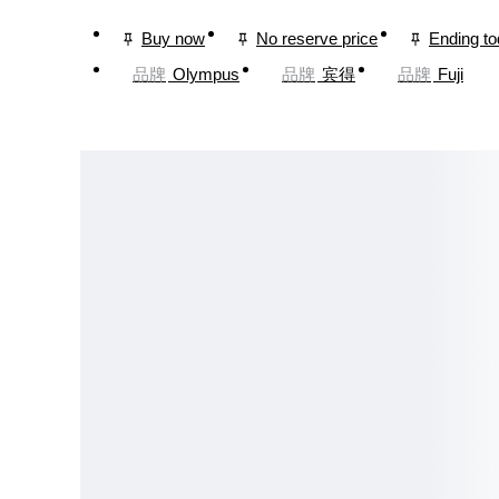
Buy now
No reserve price
Ending t
品牌
Olympus
品牌
宾得
品牌
Fuji