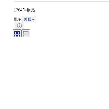
摄像机类型
显微镜类型
双筒望
1784件物品
排序
关联