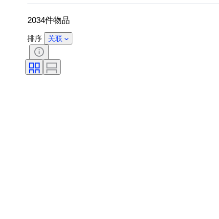
系列
艺术家
原创作品／复制品
2034件物品
排序
关联