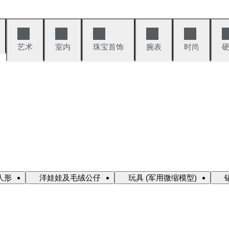
艺术
室内
珠宝首饰
腕表
时尚
人形
洋娃娃及毛绒公仔
玩具 (军用微缩模型)