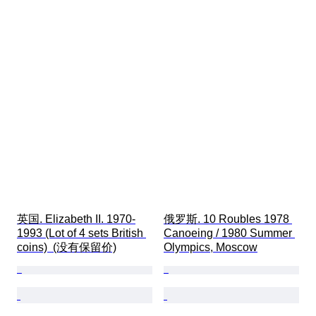
英国. Elizabeth II. 1970-
俄罗斯. 10 Roubles 1978 
1993 (Lot of 4 sets British 
Canoeing / 1980 Summer 
coins)  (没有保留价)
Olympics, Moscow