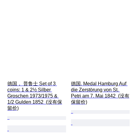
德国， 普鲁士 Set of 3 
德国. Medal Hamburg Auf 
coins: 1 & 2½ Silber 
die Zerstörung von St. 
Groschen 1973/1975 & 
Petri am 7. Mai 1842  (没有
1/2 Gulden 1852  (没有保
保留价)
留价)