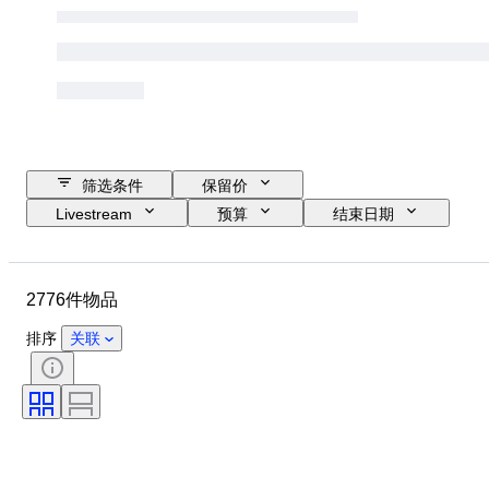
筛选条件
保留价
Livestream
预算
结束日期
位置
物品
原产国
材质
状态
证明
2776件物品
课题
签名
货币
硬币类型
统治者/时代
时代
排序
关联
艺术家