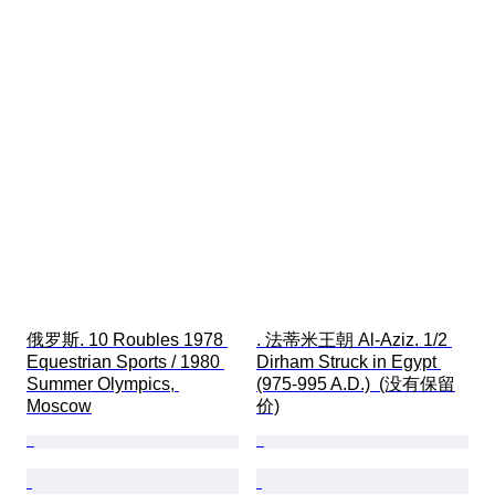
俄罗斯. 10 Roubles 1978 
. 法蒂米王朝 Al-Aziz. 1/2 
Equestrian Sports / 1980 
Dirham Struck in Egypt 
Summer Olympics, 
(975-995 A.D.)  (没有保留
Moscow
价)