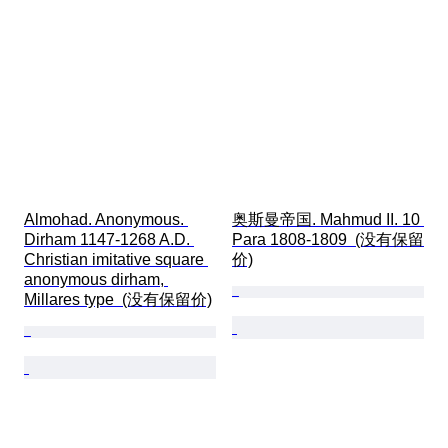
Almohad. Anonymous. 
奥斯曼帝国. Mahmud II. 10 
Dirham 1147-1268 A.D. 
Para 1808-1809  (没有保留
Christian imitative square 
价)
anonymous dirham, 
Millares type  (没有保留价)