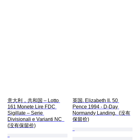
意大利，共和国 – Lotto 
英国. Elizabeth II. 50 
161 Monete Lire FDC 
Pence 1994 - D-Day 
Sigillate – Serie 
Normandy Landing.  (没有
Divisionali e Varianti NC  
保留价)
(没有保留价)