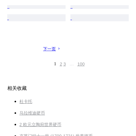
下一页
1
2
3
…
100
相关收藏
杜卡托
马拉维迪硬币
2 欧元立陶宛世界硬币