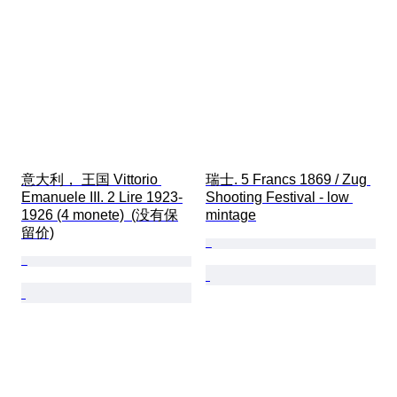
意大利， 王国 Vittorio 
瑞士. 5 Francs 1869 / Zug 
Emanuele III. 2 Lire 1923-
Shooting Festival - low 
1926 (4 monete)  (没有保
mintage
留价)