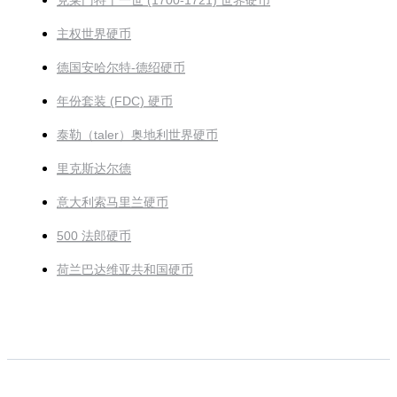
克莱门特十一世 (1700-1721) 世界硬币
主权世界硬币
德国安哈尔特-德绍硬币
年份套装 (FDC) 硬币
泰勒（taler）奥地利世界硬币
里克斯达尔德
意大利索马里兰硬币
500 法郎硬币
荷兰巴达维亚共和国硬币