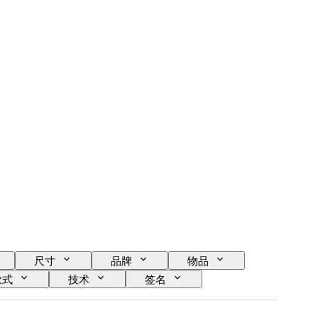
尺寸
品牌
物品
款式
技术
签名
报时
时代
标本