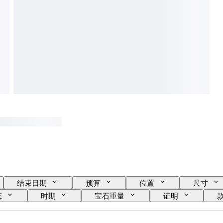
结束日期
预算
位置
尺寸
态
时期
宝石重量
证明
出售者
电力储备
原创作品／复制品