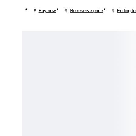
Buy now
No reserve price
Ending t