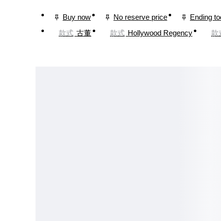
Buy now
No reserve price
Ending t
款式
古董
款式
Hollywood Regency
款