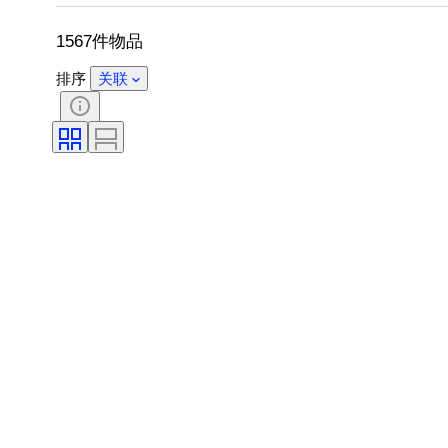
时代
出售者
艺术家
1567件物品
排序
关联