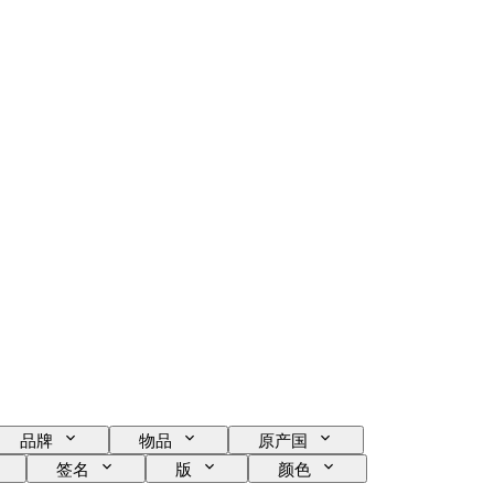
品牌
物品
原产国
签名
版
颜色