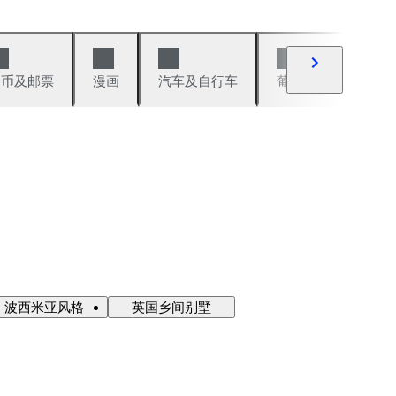
硬币及邮票
漫画
汽车及自行车
葡萄酒及烈性酒
波西米亚风格
英国乡间别墅