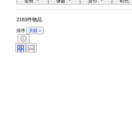
证明
课题
货币
时代
2163件物品
排序
关联