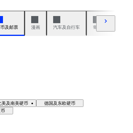
硬币及邮票
漫画
汽车及自行车
葡萄酒及烈性酒
北美及南美硬币
德国及东欧硬币
硬币