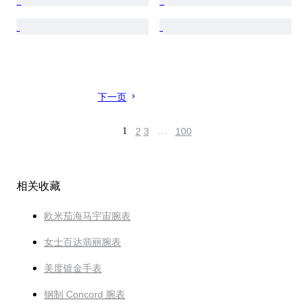
下一页
1
2
3
…
100
相关收藏
欧米茄海马宇宙腕表
女士百达翡丽腕表
美度镀金手表
钢制 Concord 腕表