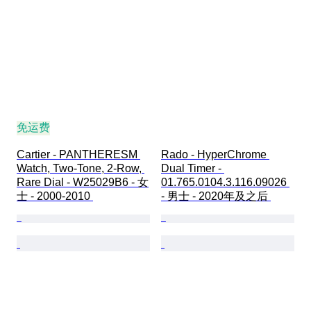
免运费
Cartier - PANTHERESM 
Rado - HyperChrome 
Watch, Two-Tone, 2-Row, 
Dual Timer - 
Rare Dial - W25029B6 - 女
01.765.0104.3.116.09026 
士 - 2000-2010 
- 男士 - 2020年及之后 