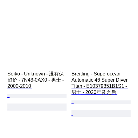
Seiko - Unknown - 没有保
Breitling - Superocean 
留价 - 7N43-0AX0 - 男士 - 
Automatic 46 Super Diver 
2000-2010 
Titan - E10379351B1S1 - 
男士 - 2020年及之后 