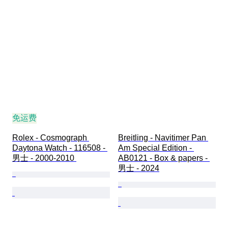
免运费
Rolex - Cosmograph 
Breitling - Navitimer Pan 
Daytona Watch - 116508 - 
Am Special Edition - 
男士 - 2000-2010 
AB0121 - Box & papers - 
男士 - 2024