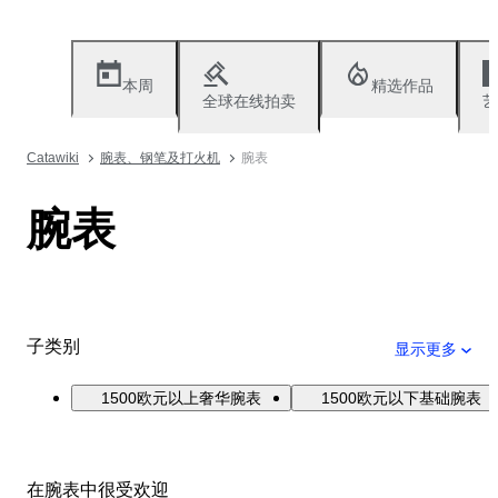
本周
精选作品
全球在线拍卖
艺
Catawiki
腕表、钢笔及打火机
腕表
腕表
子类别
显示更多
1500欧元以上奢华腕表
1500欧元以下基础腕表
在腕表中很受欢迎