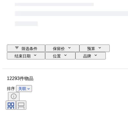
筛选条件
保留价
预算
结束日期
位置
品牌
表壳直径
表带长度
物品
原产国
材质
性别
12293件物品
状态
时期
证明
课题
版
语言
排序
关联
颜色
表芯
表带材质
时代
电力储备
报时
原创作品／复制品
汽车用品类型
型号