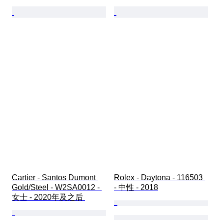
Cartier - Santos Dumont 
Rolex - Daytona - 116503 
Gold/Steel - W2SA0012 - 
- 中性 - 2018
女士 - 2020年及之后 