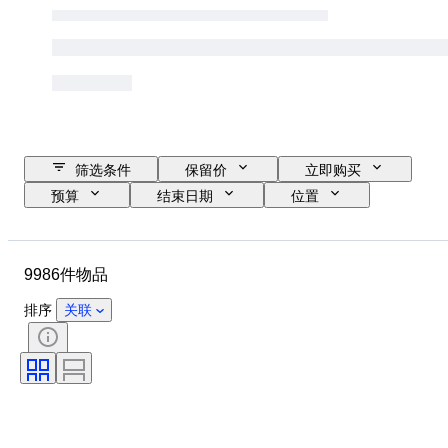
筛选条件
保留价
立即购买
预算
结束日期
位置
品牌
表壳直径
表带长度
物品
原产国
材质
9986件物品
性别
状态
时期
证明
课题
款式
排序
关联
装订
版
语言
颜色
表芯
时代
表带材质
物品尺寸
钻石类型
型号