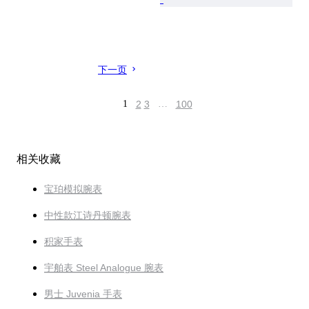
下一页
1
2
3
…
100
相关收藏
宝珀模拟腕表
中性款江诗丹顿腕表
积家手表
宇舶表 Steel Analogue 腕表
男士 Juvenia 手表