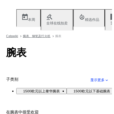
本周
精选作品
全球在线拍卖
艺
Catawiki
腕表、钢笔及打火机
腕表
腕表
子类别
显示更多
1500欧元以上奢华腕表
1500欧元以下基础腕表
在腕表中很受欢迎