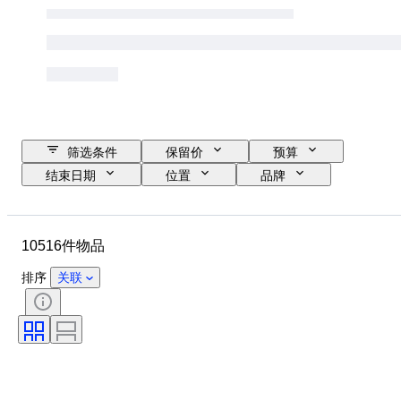
筛选条件
保留价
预算
结束日期
位置
品牌
表壳直径
表带长度
物品
原产国
材质
性别
10516件物品
状态
时期
证明
课题
版
语言
排序
关联
颜色
表芯
表带材质
时代
电力储备
报时
原创作品／复制品
汽车用品类型
型号