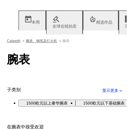
本周
精选作品
全球在线拍卖
艺
Catawiki
腕表、钢笔及打火机
腕表
腕表
子类别
显示更多
1500欧元以上奢华腕表
1500欧元以下基础腕表
在腕表中很受欢迎