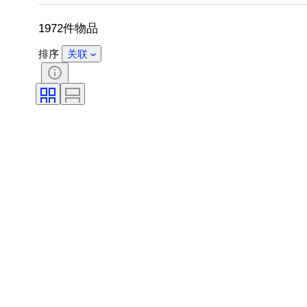
录像机类型
望远镜类型
摄像机
1972件物品
排序
关联