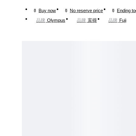
Buy now
No reserve price
Ending t
品牌
Olympus
品牌
宾得
品牌
Fuji