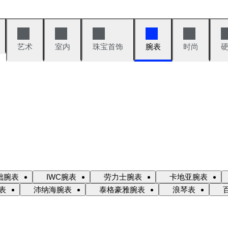
艺术
室内
珠宝首饰
腕表
时尚
础腕表
IWC腕表
劳力士腕表
卡地亚腕表
表
沛纳海腕表
泰格豪雅腕表
浪琴表