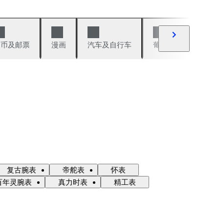
硬币及邮票
漫画
汽车及自行车
葡萄酒及烈性酒
复古腕表
帝舵表
怀表
百年灵腕表
真力时表
精工表