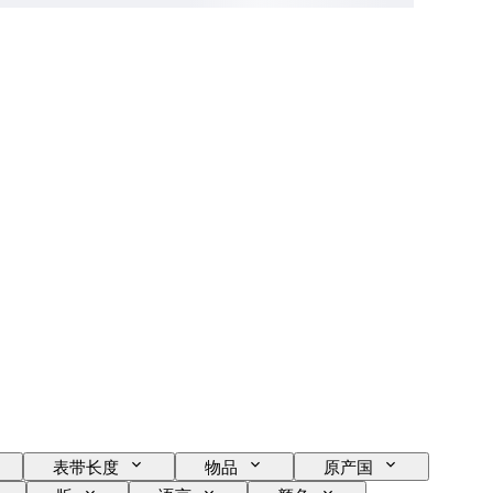
表带长度
物品
原产国