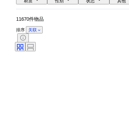
材质
性别
状态
其他
表芯
表带材质
时代
11670件物品
排序
关联