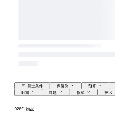
筛选条件
保留价
预算
时期
课题
款式
技术
出售者
音乐纪念品类型
时代
928件物品