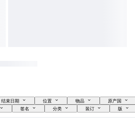
结束日期
位置
物品
原产国
签名
分类
装订
版
艺术家
Record Label
Pressing