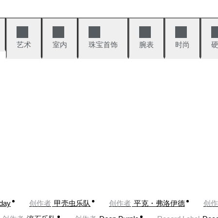
艺术
室内
珠宝首饰
腕表
时尚
oday
创作者
甲壳虫乐队
创作者
平克・弗洛伊德
创作