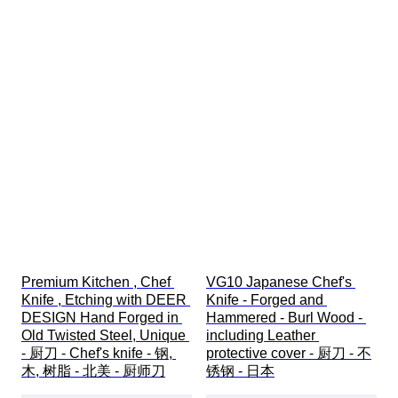
Premium Kitchen , Chef 
VG10 Japanese Chef's 
Knife , Etching with DEER 
Knife - Forged and 
DESIGN Hand Forged in 
Hammered - Burl Wood - 
Old Twisted Steel, Unique 
including Leather 
- 厨刀 - Chef's knife - 钢, 
protective cover - 厨刀 - 不
木, 树脂 - 北美 - 厨师刀
锈钢 - 日本