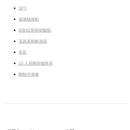
汤勺
玻璃抽屉柜
铝制盐瓶和胡椒瓶
圣路易斯醒酒器
茶匙
10 人用陶瓷咖啡具
陶制半身像