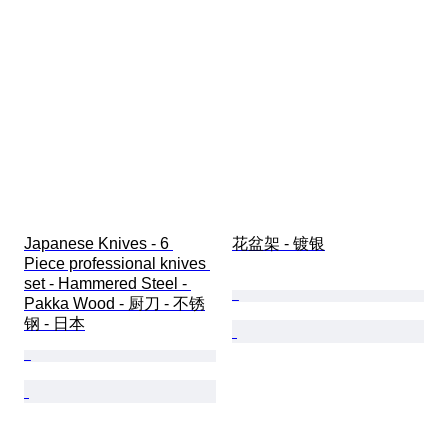
Japanese Knives - 6 
花盆架 - 镀银
Piece professional knives 
set - Hammered Steel - 
Pakka Wood - 厨刀 - 不锈
钢 - 日本