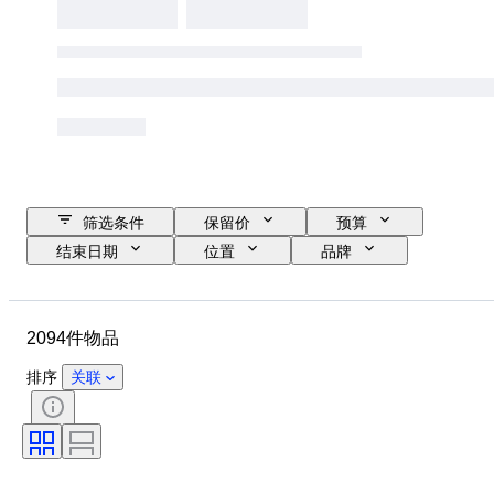
筛选条件
保留价
预算
结束日期
位置
品牌
物品
原产国
材质
状态
时期
款式
2094件物品
签名
颜色
服装尺码
时代
厨刀类别
Decor
排序
关联
艺术家
原创作品／复制品
出售者
创作者
型号