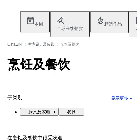
本周
精选作品
全球在线拍卖
艺
Catawiki
室内设计及装饰
烹饪及餐饮
烹饪及餐饮
子类别
显示更多
厨具及家电
餐具
在烹饪及餐饮中很受欢迎