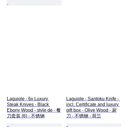
Laguiole - 6x Luxury 
Laguiole - Santoku Knife - 
Steak Knives - Black 
incl. Certificate and luxury 
Ebony Wood - style de - 餐
gift box - Olive Wood - 厨
刀套装 (6) - 不锈钢
刀 - 不锈钢 - 荷兰