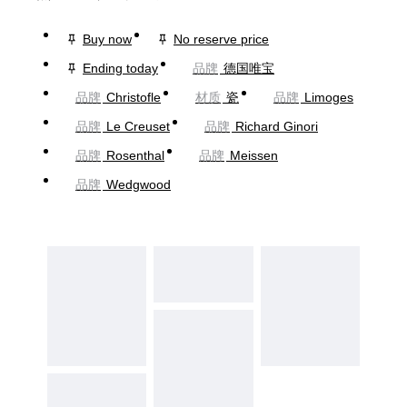
Buy now
No reserve price
Ending today
品牌
德国唯宝
品牌
Christofle
材质
瓷
品牌
Limoges
品牌
Le Creuset
品牌
Richard Ginori
品牌
Rosenthal
品牌
Meissen
品牌
Wedgwood