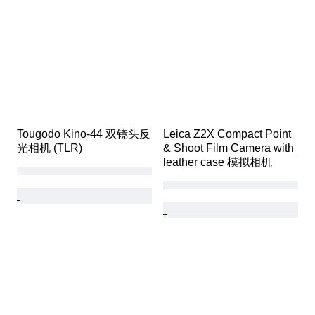
Tougodo Kino-44 双镜头反
Leica Z2X Compact Point 
光相机 (TLR)
& Shoot Film Camera with 
leather case 模拟相机