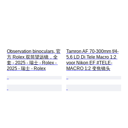
Observation binoculars, 官
Tamron AF 70-300mm f/4-
方 Rolex 双筒望远镜，全
5.6 LD Di Tele Macro 1:2 
套 - 2025 - 瑞士 - Rolex - 
voor Nikon EF #TELE-
2025 - 瑞士 - Rolex
MACRO 1:2 变焦镜头