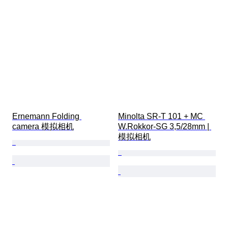
Ernemann Folding 
Minolta SR-T 101 + MC 
camera 模拟相机
W.Rokkor-SG 3,5/28mm | 
模拟相机