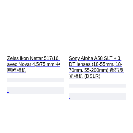
Zeiss Ikon Nettar 517/16 
Sony Alpha A58 SLT + 3 
avec Novar 4,5/75 mm 中
DT lenses (18-55mm, 18-
画幅相机
70mm, 55-200mm) 数码反
光相机 (DSLR)