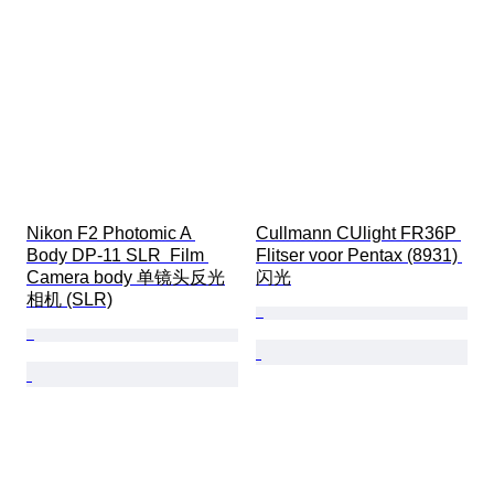
Nikon F2 Photomic A 
Cullmann CUlight FR36P 
Body DP-11 SLR  Film 
Flitser voor Pentax (8931) 
Camera body 单镜头反光
闪光
相机 (SLR)