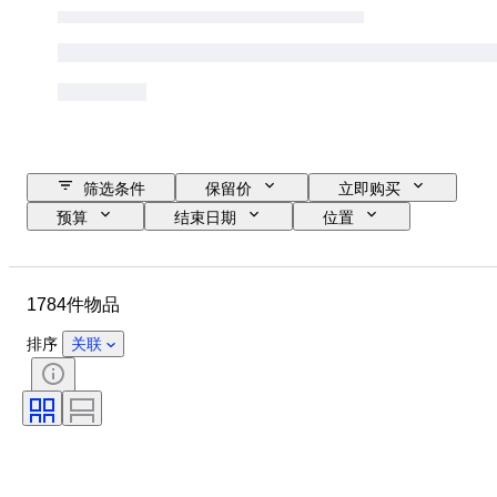
筛选条件
保留价
立即购买
预算
结束日期
位置
品牌
物品
原产国
材质
状态
时期
1784件物品
课题
款式
技术
版
语言
镜头卡口
排序
关联
录像机类型
望远镜类型
摄像机类型
显微镜类型
双筒望远镜类型
已测试，运转正常
出售者
时代
胶片类型
创作者