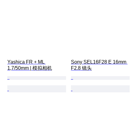
Yashica FR + ML 
Sony SEL16F28 E 16mm 
1,7/50mm | 模拟相机
F2.8 镜头