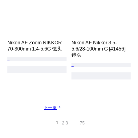
Nikon AF Zoom NIKKOR 
Nikon AF Nikkor 3.5-
70-300mm 1:4-5.6G 镜头
5.6/28-100mm G [#1456] 
镜头
下一页
1
2
3
…
75