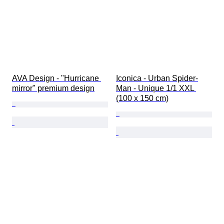
AVA Design - "Hurricane 
Iconica - Urban Spider-
mirror" premium design
Man - Unique 1/1 XXL 
(100 x 150 cm)