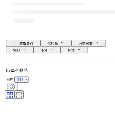
筛选条件
保留价
结束日期
物品
预算
尺寸
款式
技术
艺术家
位置
课题
时期
8763件物品
签名
颜色
出售者
版
排序
关联