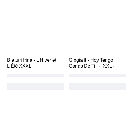
Biatturi Irina - L’Hiver et 
Giogia fl - Hoy Tengo 
L’Été XXXL
Ganas De Ti   -  XXL -