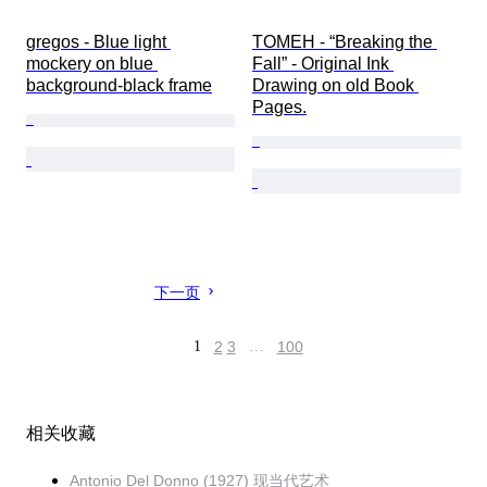
gregos - Blue light 
TOMEH - “Breaking the 
mockery on blue 
Fall” - Original Ink 
background-black frame
Drawing on old Book 
Pages.
下一页
1
2
3
…
100
相关收藏
Antonio Del Donno (1927) 现当代艺术