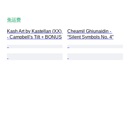
免运费
Kash Art by Kastellan (XX) 
Cheamil Ghiunaidin - 
- Campbell's Tilt + BONUS
“Silent Symbols No. 4”