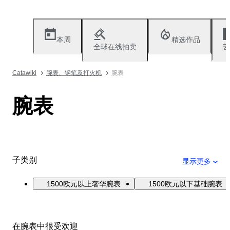
本周
精选作品
全球在线拍卖
艺
Catawiki
腕表、钢笔及打火机
腕表
腕表
子类别
显示更多
1500欧元以上奢华腕表
1500欧元以下基础腕表
在腕表中很受欢迎