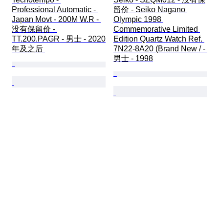
Professional Automatic - 
留价 - Seiko Nagano 
Japan Movt - 200M W.R - 
Olympic 1998 
没有保留价 - 
Commemorative Limited 
TT.200.PAGR - 男士 - 2020
Edition Quartz Watch Ref. 
年及之后 
7N22-8A20 (Brand New / - 
男士 - 1998