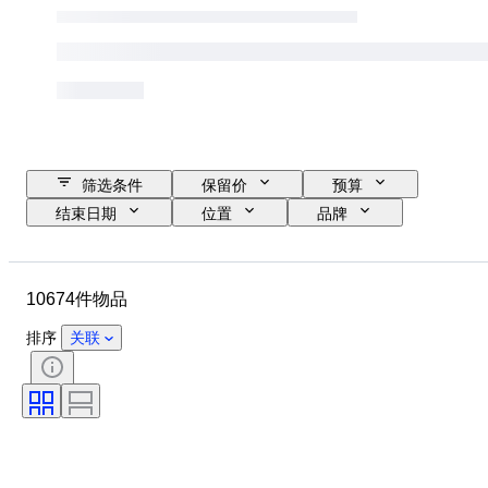
筛选条件
保留价
预算
结束日期
位置
品牌
表壳直径
表带长度
物品
原产国
材质
性别
10674件物品
状态
时期
证明
课题
版
语言
排序
关联
颜色
表芯
表带材质
时代
电力储备
报时
原创作品／复制品
汽车用品类型
型号