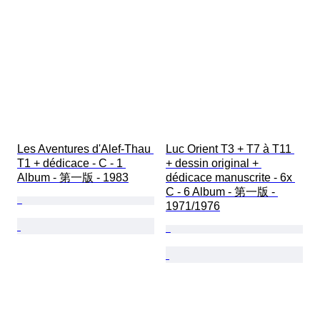
Les Aventures d'Alef-Thau 
Luc Orient T3 + T7 à T11 
T1 + dédicace - C - 1 
+ dessin original + 
Album - 第一版 - 1983
dédicace manuscrite - 6x 
C - 6 Album - 第一版 - 
1971/1976