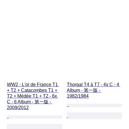
WW2 - L'or de France T1 
Thorgal T4 à T7 - 4x C - 4 
+ T2 + Catacombes T1 + 
Album - 第一版 - 
T2 + Médée T1 + T2 - 6x 
1982/1984
C - 6 Album - 第一版 - 
2009/2012