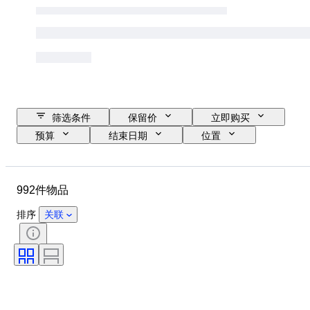
筛选条件
保留价
立即购买
预算
结束日期
位置
物品
原产国
材质
状态
其他
时期
992件物品
课题
款式
技术
签名
装订
版
排序
关联
语言
比例
系列
时代
评级公司
评级
出售者
漫画类型