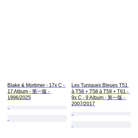
Blake & Mortimer - 17x C - 
Les Tuniques Bleues T51 
17 Album - 第一版 - 
à T56 + T58 à T59 + T61 - 
1996/2025
9x C - 9 Album - 第一版 - 
2007/2017