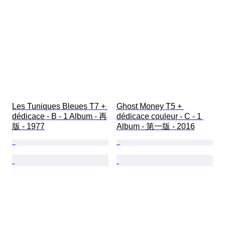
Les Tuniques Bleues T7 + 
Ghost Money T5 + 
dédicace - B - 1 Album - 再
dédicace couleur - C - 1 
版 - 1977
Album - 第一版 - 2016