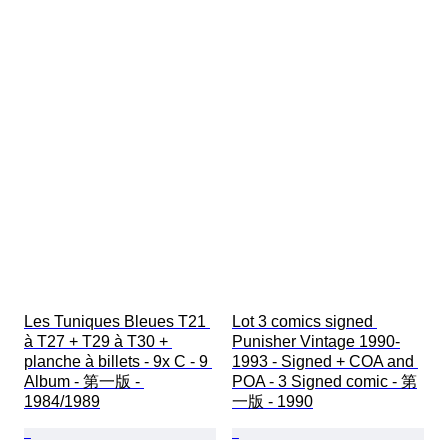
Les Tuniques Bleues T21 
Lot 3 comics signed 
à T27 + T29 à T30 + 
Punisher Vintage 1990-
planche à billets - 9x C - 9 
1993 - Signed + COA and 
Album - 第一版 - 
POA - 3 Signed comic - 第
1984/1989
一版 - 1990