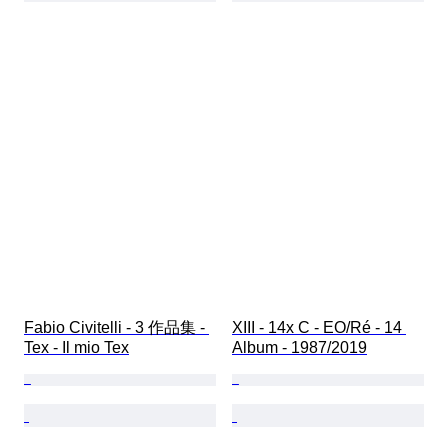
Fabio Civitelli - 3 作品集 - 
XIII - 14x C - EO/Ré - 14 
Tex - Il mio Tex
Album - 1987/2019