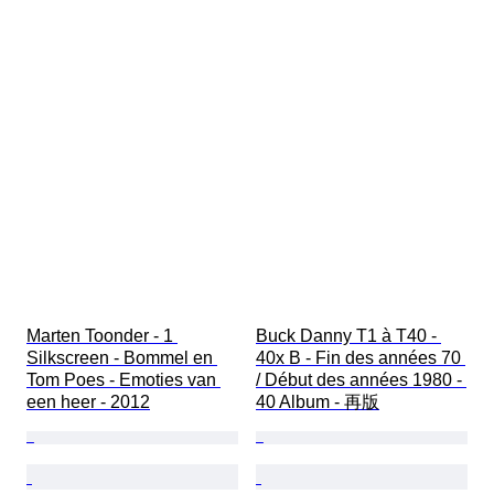
Marten Toonder - 1 
Buck Danny T1 à T40 - 
Silkscreen - Bommel en 
40x B - Fin des années 70 
Tom Poes - Emoties van 
/ Début des années 1980 - 
een heer - 2012
40 Album - 再版