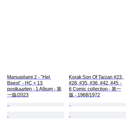
Marsupilami 2 - "Het 
Korak Son Of Tarzan #23, 
Beest" - HC + 13 
#28, #35, #36, #42, #45 - 
postkaarten - 1 Album - 第
6 Comic collection - 第一
一版/2023
版 - 1968/1972