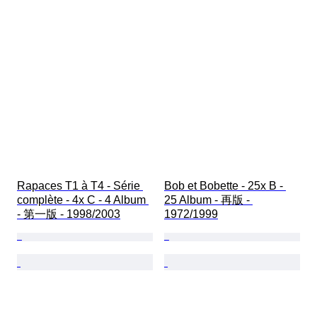
Rapaces T1 à T4 - Série 
Bob et Bobette - 25x B - 
complète - 4x C - 4 Album 
25 Album - 再版 - 
- 第一版 - 1998/2003
1972/1999