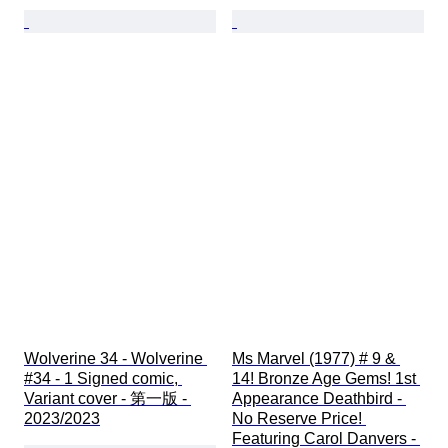
Wolverine 34 - Wolverine 
Ms Marvel (1977) # 9 & 
#34 - 1 Signed comic, 
14! Bronze Age Gems! 1st 
Variant cover - 第一版 - 
Appearance Deathbird - 
2023/2023
No Reserve Price! 
Featuring Carol Danvers - 