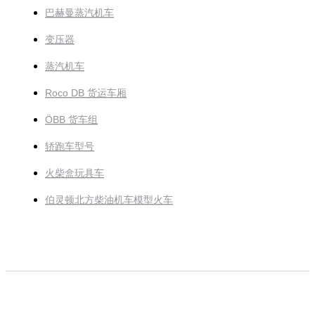
巴赫曼蒸汽机车
变压器
蒸汽机车
Roco DB 货运车厢
ÖBB 货车组
轿跑车型号
火柴盒玩具车
伯灵顿北方柴油机车模型火车