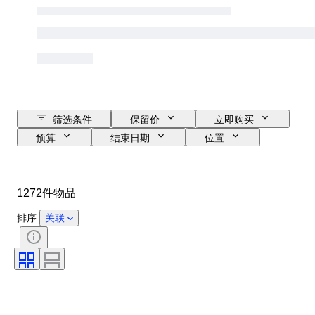
筛选条件
保留价
立即购买
预算
结束日期
位置
品牌
物品
原产国
材质
状态
其他
1272件物品
时期
颜色
比例
监控
电源
铁路公司
排序
关联
时代