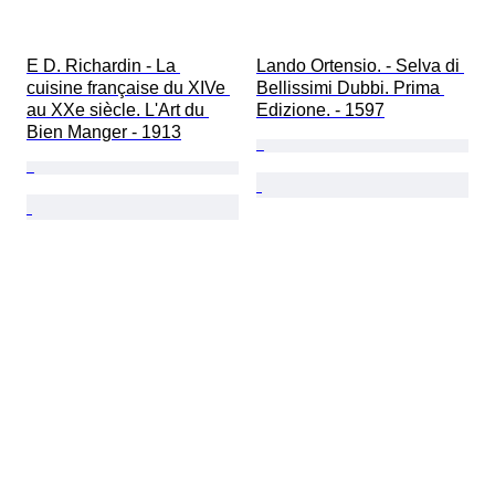
E D. Richardin - La 
Lando Ortensio. - Selva di 
cuisine française du XIVe 
Bellissimi Dubbi. Prima 
au XXe siècle. L'Art du 
Edizione. - 1597
Bien Manger - 1913