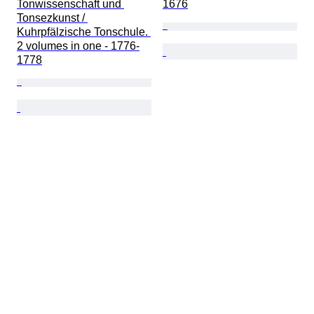
Tonwissenschaft und 
1676
Tonsezkunst / 
Kuhrpfälzische Tonschule. 
2 volumes in one - 1776-
1778