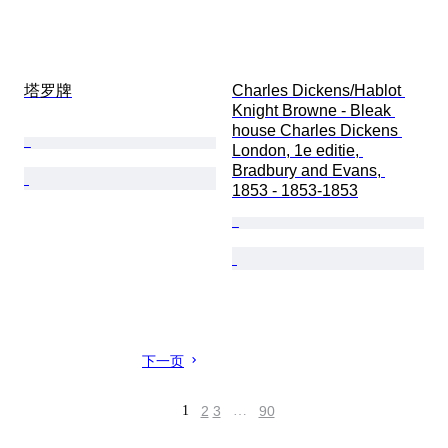
塔罗牌
Charles Dickens/Hablot 
Knight Browne - Bleak 
house Charles Dickens 
London, 1e editie, 
Bradbury and Evans, 
1853 - 1853-1853
下一页
1
2
3
…
90