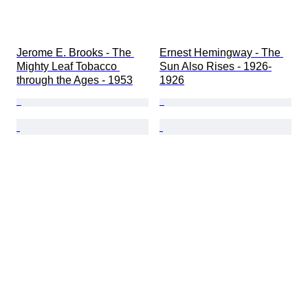
Jerome E. Brooks - The 
Ernest Hemingway - The 
Mighty Leaf Tobacco 
Sun Also Rises - 1926-
through the Ages - 1953
1926