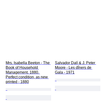
Mrs. Isabella Beeton - The 
Salvador Dalí & J. Peter 
Book of Household 
Moore - Les dîners de 
Management. 1880. 
Gala - 1971
Perfect condition, as new 
printed - 1880