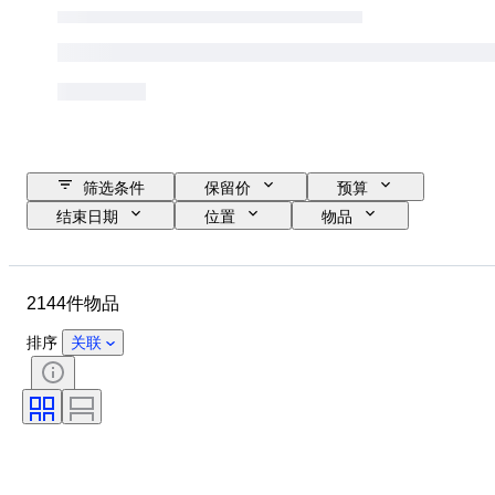
筛选条件
保留价
预算
结束日期
位置
物品
原产国
材质
状态
其他
时期
课题
2144件物品
款式
技术
签名
装订
版
语言
排序
关联
颜色
系列
时代
出售者
军事组织
艺术家
运动
原创作品／复制品
创作者