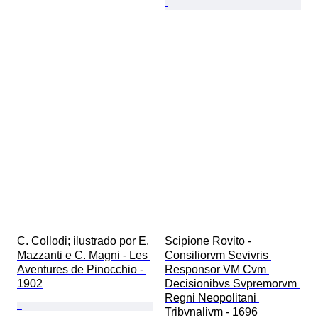
C. Collodi; ilustrado por E. 
Scipione Rovito - 
Mazzanti e C. Magni - Les 
Consiliorvm Sevivris 
Aventures de Pinocchio - 
Responsor VM Cvm 
1902
Decisionibvs Svpremorvm 
Regni Neopolitani 
Tribvnalivm - 1696