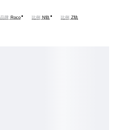
品牌
Roco
比例
N轨
比例
Z轨