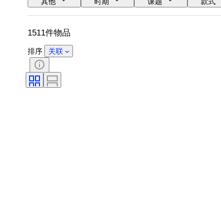
其他
时期
课题
款式
原创作品／复制品
1511件物品
排序
关联