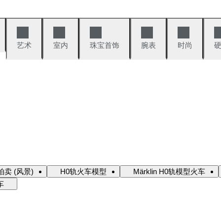
艺术
室内
珠宝首饰
腕表
时尚
卖 (风景)
H0轨火车模型
Märklin H0轨模型火车
车