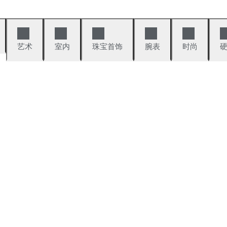
艺术
室内
珠宝首饰
腕表
时尚