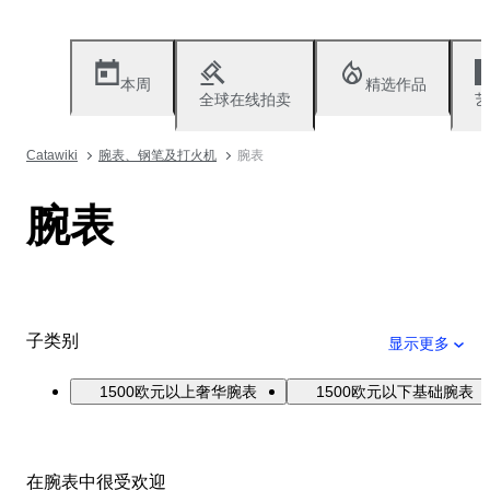
本周
精选作品
全球在线拍卖
艺
Catawiki
腕表、钢笔及打火机
腕表
腕表
子类别
显示更多
1500欧元以上奢华腕表
1500欧元以下基础腕表
在腕表中很受欢迎