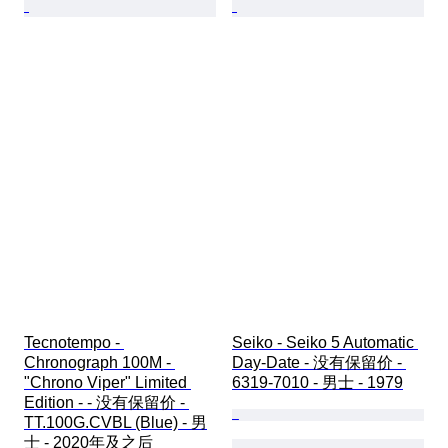
Tecnotempo - 
Seiko - Seiko 5 Automatic 
Chronograph 100M - 
Day-Date - 没有保留价 - 
"Chrono Viper" Limited 
6319-7010 - 男士 - 1979
Edition - - 没有保留价 - 
TT.100G.CVBL (Blue) - 男
士 - 2020年及之后 