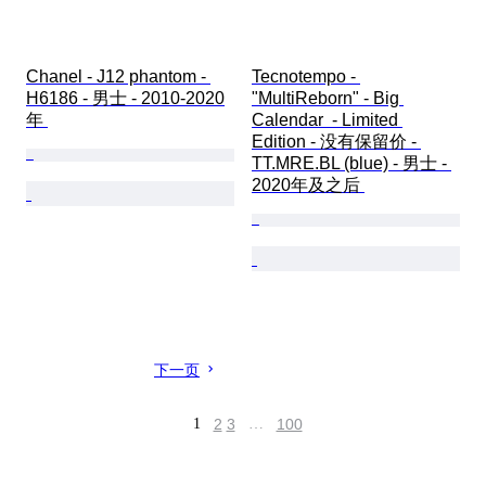
Chanel - J12 phantom - 
Tecnotempo - 
H6186 - 男士 - 2010-2020
"MultiReborn" - Big 
年 
Calendar  - Limited 
Edition - 没有保留价 - 
TT.MRE.BL (blue) - 男士 - 
2020年及之后 
下一页
1
2
3
…
100