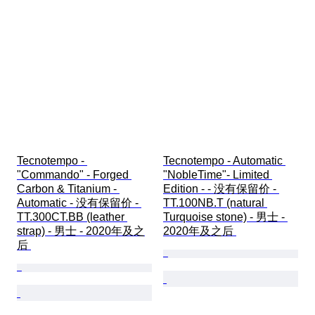
Tecnotempo - 
Tecnotempo - Automatic 
"Commando" - Forged 
"NobleTime"- Limited 
Carbon & Titanium - 
Edition - - 没有保留价 - 
Automatic - 没有保留价 - 
TT.100NB.T (natural 
TT.300CT.BB (leather 
Turquoise stone) - 男士 - 
strap) - 男士 - 2020年及之
2020年及之后 
后 