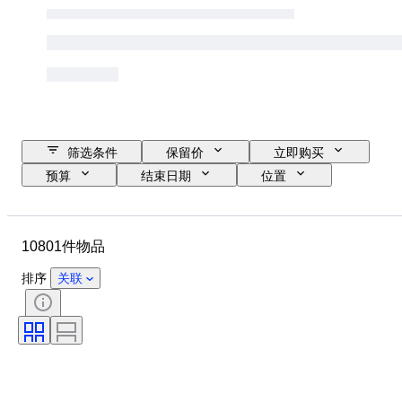
筛选条件
保留价
立即购买
预算
结束日期
位置
品牌
表壳直径
表带长度
物品
原产国
材质
10801件物品
性别
状态
其他
时期
证明
课题
排序
关联
装订
版
语言
颜色
表芯
表带材质
时代
型号