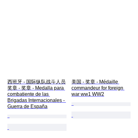
西班牙 - 国际纵队战斗人员
美国 - 奖章 - Médaille 
奖章 - 奖章 - Medalla para 
commandeur for foreign 
combatiente de las 
war ww1 WW2
Brigadas Internacionales - 
Guerra de España