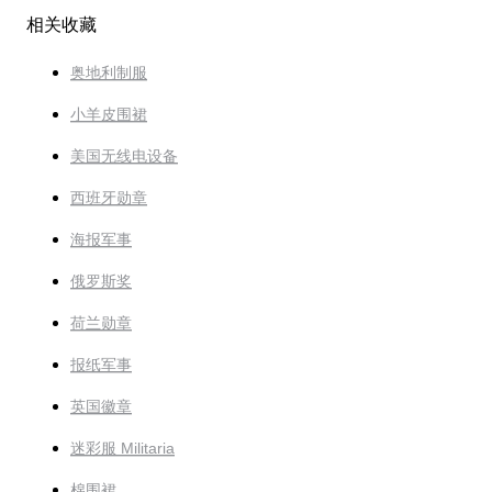
相关收藏
奥地利制服
小羊皮围裙
美国无线电设备
西班牙勋章
海报军事
俄罗斯奖
荷兰勋章
报纸军事
英国徽章
迷彩服 Militaria
棉围裙