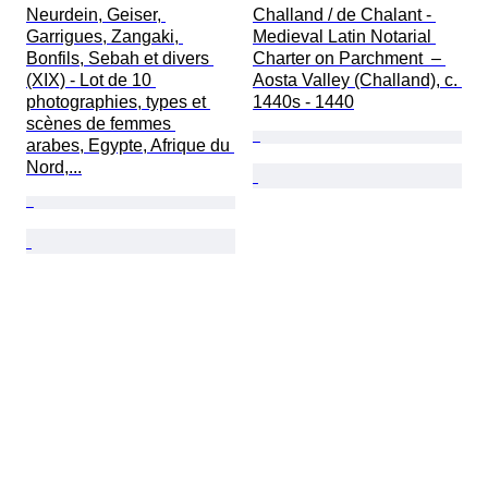
Neurdein, Geiser, 
Challand / de Chalant - 
Garrigues, Zangaki, 
Medieval Latin Notarial 
Bonfils, Sebah et divers 
Charter on Parchment  – 
(XIX) - Lot de 10 
Aosta Valley (Challand), c. 
photographies, types et 
1440s - 1440
scènes de femmes 
arabes, Egypte, Afrique du 
Nord,...