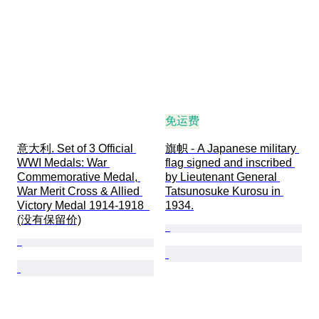
免运费
意大利. Set of 3 Official 
旗帜 - A Japanese military 
WWI Medals: War 
flag signed and inscribed 
Commemorative Medal, 
by Lieutenant General 
War Merit Cross & Allied 
Tatsunosuke Kurosu in 
Victory Medal 1914-1918  
1934.
(没有保留价)