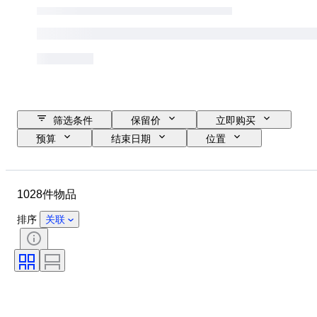
筛选条件
保留价
立即购买
预算
结束日期
位置
物品
原产国
材质
性别
状态
其他
1028件物品
时期
证明
课题
款式
技术
签名
排序
关联
装订
版
语言
颜色
军事组织
时代
出售者
物品尺寸
表壳直径
原创作品／复制品