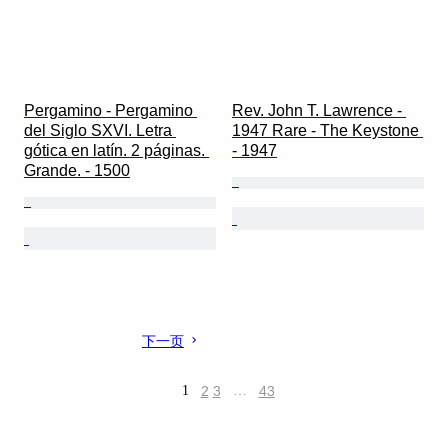
Pergamino - Pergamino 
Rev. John T. Lawrence - 
del Siglo SXVI. Letra 
1947 Rare - The Keystone 
gótica en latín. 2 páginas. 
- 1947
Grande. - 1500
下一页
1
2
3
…
43