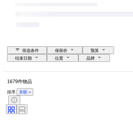
筛选条件
保留价
预算
结束日期
位置
品牌
物品
原产国
材质
状态
其他
时期
1679件物品
款式
颜色
比例
监控
电源
铁路公司
排序
关联
时代