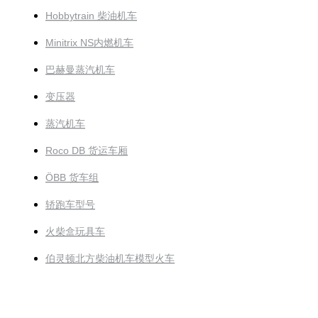
Hobbytrain 柴油机车
Minitrix NS内燃机车
巴赫曼蒸汽机车
变压器
蒸汽机车
Roco DB 货运车厢
ÖBB 货车组
轿跑车型号
火柴盒玩具车
伯灵顿北方柴油机车模型火车