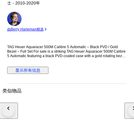
士 - 2010-2020年
专
家
由Berry Harleman精选
TAG Heuer Aquaracer 500M Calibre 5 Automatic – Black PVD / Gold
Bezel – Full Set For sale is a striking TAG Heuer Aquaracer 500M Calibre
5 Automatic featuring a black PVD-coated case with a gold rotating bezel.
Details: Model: Aquaracer 500M Movement: Automatic (Calibre 5) Case:
Black PVD-coated stainless steel Titanium Bezel: Gold unidirectional
rotating bezel Dial: Black with date window (cyclops lens) Water
显示所有信息
Resistance: 500 meters / 1660 feet Crystal: Sapphire Strap: Black rubber
strap (approx. 18 cm length) Case diameter is 43 mm excluding the
crown. The crown is original. Water resistance has not been tested. There
is wear on the inner lining of the box. Condition: The watch is in good
类似物品
overall condition with normal signs of wear. Please review the photos
carefully for details. Accessories Original box included (inner
cushion/inside of the box shows peeling deterioration) Instruction booklet
and warranty card included We check all the watches we sell both on time
testing machine and manually. All watches that we listed work properly
and overhauled by our watchmakers On the other hand, vintage watches
can be adjusted timekeeping for +- 1 min, in a day in addition we cant
guarantee water resistance in vintage watches We ship all order via DHL,
FedEx, TNT expedited service if you inform us in advance we can send
the order with carrier which you wish, Custom taxes different in each