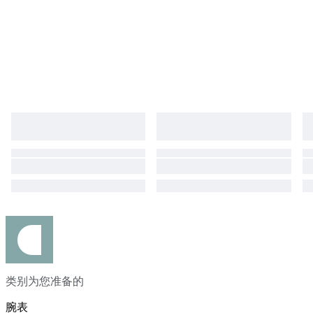
countries and all takes or custom fees are responsible for buyer Please
do not forget to leave positive feedback expressing your satisfaction.
#MW2025LUX
类别为您准备的
腕表