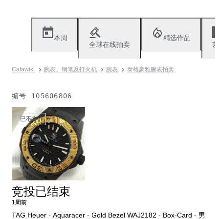
本周
精选作品
全球在线拍卖
艺
Catawiki
腕表、钢笔及打火机
腕表
泰格豪雅腕表拍卖
编号
105606806
已不存在
竞投已结束
1周前
TAG Heuer - Aquaracer - Gold Bezel WAJ2182 - Box-Card - 男