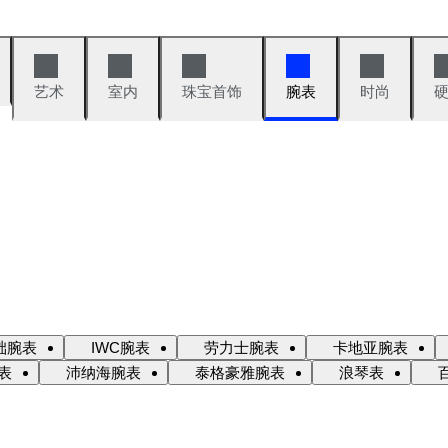
艺术
室内
珠宝首饰
腕表
时尚
础腕表
IWC腕表
劳力士腕表
卡地亚腕表
表
沛纳海腕表
泰格豪雅腕表
浪琴表