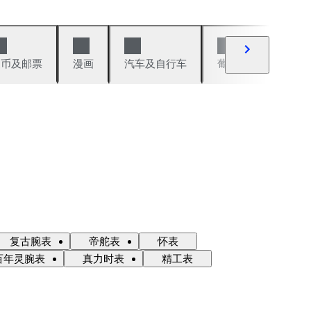
硬币及邮票
漫画
汽车及自行车
葡萄酒及烈性酒
复古腕表
帝舵表
怀表
百年灵腕表
真力时表
精工表