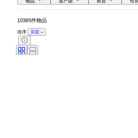
物品
原产国
材质
性
语言
颜色
表芯
表带
10365件物品
排序
关联