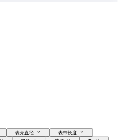
表壳直径
表带长度