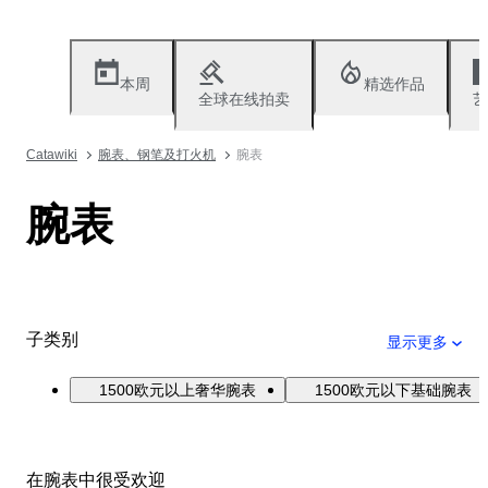
本周
精选作品
全球在线拍卖
艺
Catawiki
腕表、钢笔及打火机
腕表
腕表
子类别
显示更多
1500欧元以上奢华腕表
1500欧元以下基础腕表
在腕表中很受欢迎