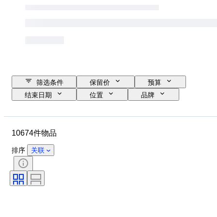
筛选条件
保留价
预算
结束日期
位置
品牌
表壳直径
表带长度
物品
原产国
材质
性别
10674件物品
状态
时期
证明
课题
版
语言
排序
关联
颜色
表芯
表带材质
时代
电力储备
报时
原创作品／复制品
汽车用品类型
型号