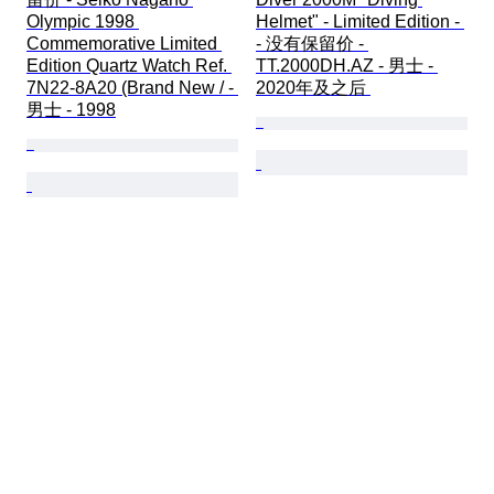
Olympic 1998 
Helmet" - Limited Edition - 
Commemorative Limited 
- 没有保留价 - 
Edition Quartz Watch Ref. 
TT.2000DH.AZ - 男士 - 
7N22-8A20 (Brand New / - 
2020年及之后 
男士 - 1998