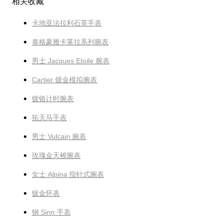
相关收藏
卡地亚法拉利石英手表
泰格豪雅卡莱拉系列腕表
男士 Jacques Etoile 腕表
Cartier 镀金模拟腕表
镀铬计时腕表
拓天马手表
男士 Vulcain 腕表
玫瑰金天梭腕表
女士 Alpina 指针式腕表
镀金怀表
钢 Sinn 手表