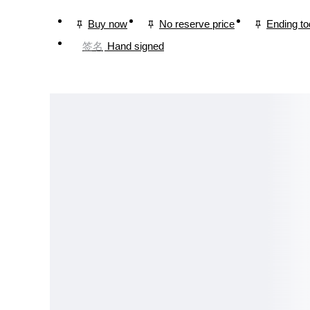
Buy now
No reserve price
Ending t
签名
Hand signed