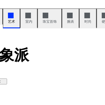
艺术
室内
珠宝首饰
腕表
时尚
象派
术