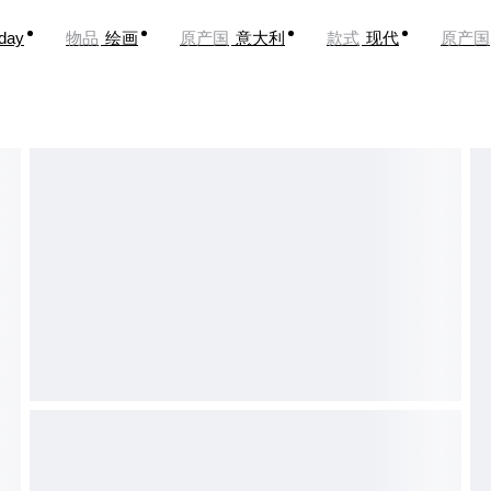
oday
物品
绘画
原产国
意大利
款式
现代
原产国