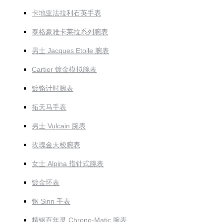
卡地亚法拉利石英手表
泰格豪雅卡莱拉系列腕表
男士 Jacques Etoile 腕表
Cartier 镀金模拟腕表
镀铬计时腕表
拓天马手表
男士 Vulcain 腕表
玫瑰金天梭腕表
女士 Alpina 指针式腕表
镀金怀表
钢 Sinn 手表
精钢百年灵 Chrono-Matic 腕表