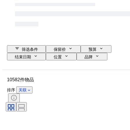
筛选条件
保留价
预算
结束日期
位置
品牌
表壳直径
表带长度
物品
原产国
材质
性别
10582件物品
状态
时期
证明
课题
版
语言
排序
关联
颜色
表芯
表带材质
时代
电力储备
报时
原创作品／复制品
汽车用品类型
型号