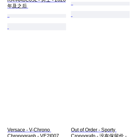
年及之后 
Versace - V-Chrono 
Out of Order - Sporty 
Chronograph - VE2I007 
Cronografo - 没有保留价 - 