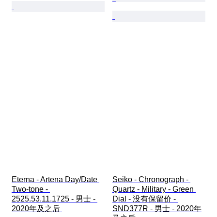
Eterna - Artena Day/Date 
Seiko - Chronograph - 
Two-tone - 
Quartz - Military - Green 
2525.53.11.1725 - 男士 - 
Dial - 没有保留价 - 
2020年及之后 
SND377R - 男士 - 2020年