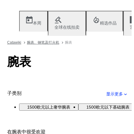
本周
精选作品
全球在线拍卖
艺
Catawiki
腕表、钢笔及打火机
腕表
腕表
子类别
显示更多
1500欧元以上奢华腕表
1500欧元以下基础腕表
在腕表中很受欢迎