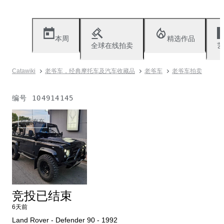
本周
精选作品
全球在线拍卖
艺
Catawiki
老爷车，经典摩托车及汽车收藏品
老爷车
老爷车拍卖
编号
104914145
已不存在
竞投已结束
6天前
Land Rover - Defender 90 - 1992