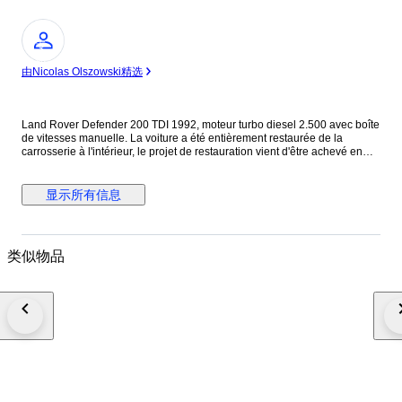
专
家
由Nicolas Olszowski精选
Land Rover Defender 200 TDI 1992, moteur turbo diesel 2.500 avec boîte
de vitesses manuelle. La voiture a été entièrement restaurée de la
carrosserie à l'intérieur, le projet de restauration vient d'être achevé en
juin 2023 en Italie (ancienne CG). La carrosserie et la peinture sont en
excellent état, sans trace de choc ni de rouille. Elle est en très bon état
mécanique, en juin 2023 une révision a été effectuée avec remplacement
显示所有信息
de l'huile moteur, du filtre à huile, du filtre à carburant et du filtre à air. La
distribution a été vérifiée mais n'a pas été modifiée. Elle sort de révision
avec facture à l’appui pour passer le contrôle technique et avoir la CG
française. Le tuyau d'échappement a été remplacé par un nouveau. Elle
类似物品
ne présente aucun défaut électrique, la mécanique est en ordre à
l'exception d'un léger suintement d'huile au niveau des joints du moteur,
mais cela est très courant pour une voiture de cet âge et de cette taille.
Elle était bleue à l'origine, mais a été repeinte en noir brillant avec des
jantes noires. Extérieurement, le capot a été remplacé par un capot en
fibre de verre provenant du modèle Puma, la calandre a été redessinée et
elle est équipée de phares à DEL entièrement restaurés et d'un passage
de roue arrière. Grilles de protection en amande sur les pare-chocs avant,
grilles de seuil de porte et bas de caisse. Pneus et amortisseurs arrière
neufs. Volant en bois. Un système d'infodivertissement avec un écran de
sept pouces a été installé, qui fait office de radio, de navigateur et de