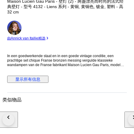
Maison Lucien Gau Paris - 壁灯 (2) - 两盏漂亮而时尚的法式经
典壁灯 - 型号 4132 - Liens 系列 - 黄铜, 黄铜色, 镀金, 塑料 - 高
32 cm
专
家
由Annick van Itallie精选
In een goedwerkende staat en in een goede vintage conditie, een
prachtige set chique Franse bronzen messing vergulde klassieke
wandampen van de Franse fabrikant Maison Lucien Gau Paris, model
4132 Liens collectie. Op de achterkant de fabrikant logo. De verkoopprijs
ligt rond de 1000 euro per wandlamp zagen wij online. De laatste twee
foto's zijn van hun 2018 catalogus, en deze wandlampen konden in
显示所有信息
verschillende kleurstellingen besteld worden. Noot: Krasjes, vlekjes,
enkele minuscule lakbeschadigingen en mogelijke licht verbogen. De
witte kunststof kaars buisjes hebben leeftijd en hebben een paar
slijtageplekjes. Zie goed alle foto's voordat u gaat bieden. Afmetingen:
类似物品
Hoogte 32 cm x Breedte 27 cm x Diepte 14 cm. Lichtbron: De vier E14
gloeilampen zitten bij deze wandlampen. Beide lampen hebben lange
elektra snoeren, welke aan elkaar verbonden zijn. Beide lampen zitten
aan één ongeaarde stekker en beide hebben een lichtschakelaar aan de
elektra snoeren. Notitie: * Conditie passend bij de leeftijd en het gebruik,
met de gebruikelijke gebruikssporen. * Bekijk de foto’s zorgvuldig voor
een correct beeld van het aangeboden object en de exacte staat. * U
koopt het artikel in de staat zoals weergegeven op de foto’s en formaten