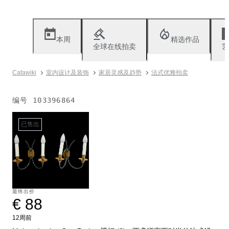
本周
精选作品
全球在线拍卖
艺
Catawiki
室内设计及装饰
家居灵感及趋势
法式优雅拍卖
编号
103396864
已售出
最终出价
€ 88
12周前