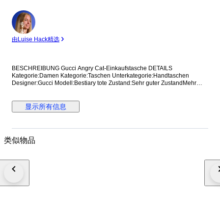
专
家
由Luise Hack精选
BESCHREIBUNG Gucci Angry Cat-Einkaufstasche DETAILS
Kategorie:Damen Kategorie:Taschen Unterkategorie:Handtaschen
Designer:Gucci Modell:Bestiary tote Zustand:Sehr guter ZustandMehr
anzeigen... Material:Leder Farbe:Sonstige Standort:Hong Kong bei
Verkäufer Amy Referenz:42375115 Maße Breite:36 cm Höhe:37 cm
Tiefe:8 cm
显示所有信息
类似物品