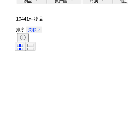
物品
原产国
材质
性
语言
颜色
表芯
表带
10441件物品
排序
关联