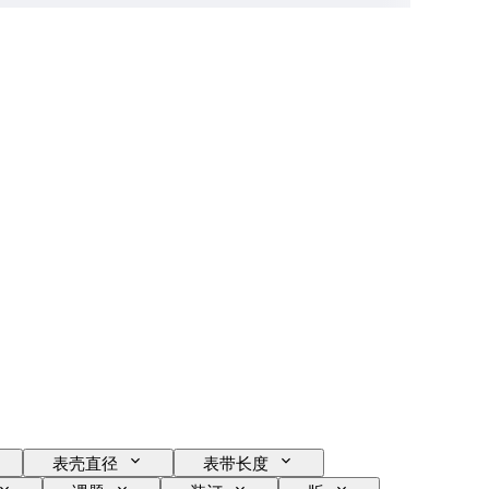
表壳直径
表带长度