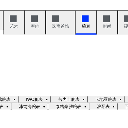
艺术
室内
珠宝首饰
腕表
时尚
础腕表
IWC腕表
劳力士腕表
卡地亚腕表
表
沛纳海腕表
泰格豪雅腕表
浪琴表