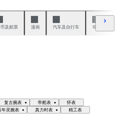
硬币及邮票
漫画
汽车及自行车
葡萄酒及烈性酒
复古腕表
帝舵表
怀表
百年灵腕表
真力时表
精工表