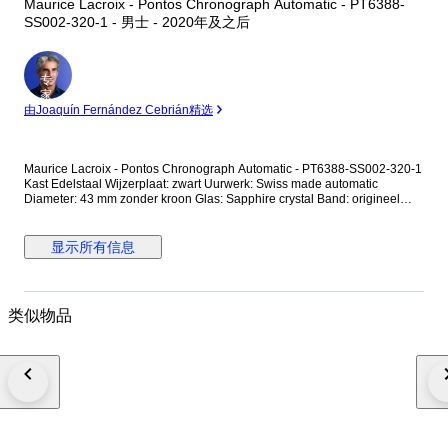
Maurice Lacroix - Pontos Chronograph Automatic - PT6388-
SS002-320-1 - 男士 - 2020年及之后
专
家
由Joaquín Fernández Cebrián精选
Maurice Lacroix - Pontos Chronograph Automatic - PT6388-SS002-320-1
Kast Edelstaal Wijzerplaat: zwart Uurwerk: Swiss made automatic
Diameter: 43 mm zonder kroon Glas: Sapphire crystal Band: origineel
edelstalen band Wristsize: 21 cm Staat: Nieuwstaat! Garantie: 1 jaar "de
Horlogemeesters" Wordt geleverd in originele box. Aangetekende en
verzekerde verzending (DHL-express).
显示所有信息
类似物品