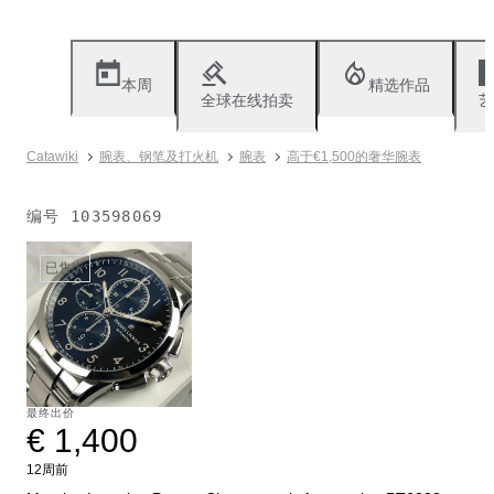
本周
精选作品
全球在线拍卖
艺
Catawiki
腕表、钢笔及打火机
腕表
高于€1,500的奢华腕表
编号
103598069
已售出
最终出价
€ 1,400
12周前