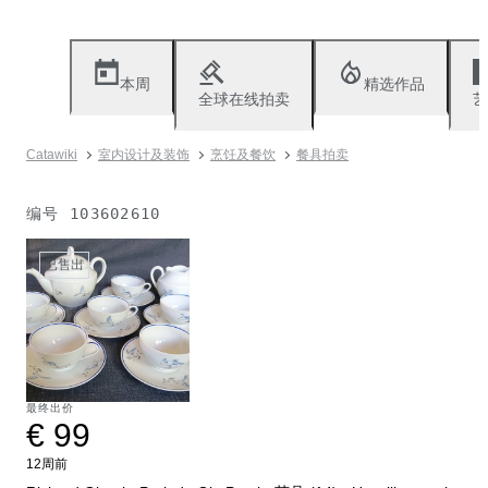
本周
精选作品
全球在线拍卖
艺
Catawiki
室内设计及装饰
烹饪及餐饮
餐具拍卖
编号
103602610
已售出
最终出价
€ 99
12周前