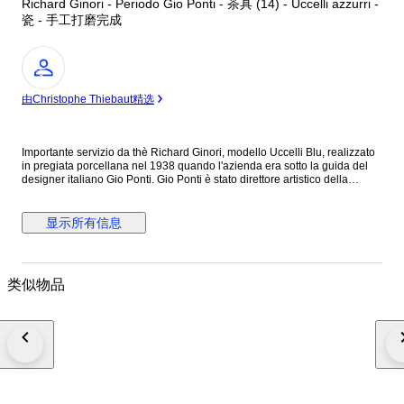
Richard Ginori - Periodo Gio Ponti - 茶具 (14) - Uccelli azzurri -
瓷 - 手工打磨完成
专
家
由Christophe Thiebaut精选
Importante servizio da thè Richard Ginori, modello Uccelli Blu, realizzato
in pregiata porcellana nel 1938 quando l'azienda era sotto la guida del
designer italiano Gio Ponti. Gio Ponti è stato direttore artistico della
Richard-Ginori dal 1923 al 1938, rivoluzionando la produzione ceramica
con uno stile neoclassico moderno. Ha rinnovato il catalogo con forme
semplici e decori figurati, coniugando artigianato e industria. I rari modelli
显示所有信息
realizzati in questo periodo dagli artisti di Doccia rappresentano la storia
della azienda made in Italy Richard Ginori. Tutto il servizio presenta una
stupenda decorazione con Uccelli stilizzati rifinito a mano. Composizione:
6 tazze da thè 6 piattini 1 teiera 1 lattiera (con piccolo difetto sul bordo).
类似物品
Articolo esclusivo per tavole eleganti e di lusso; un vero e proprio oggetto
di antiquariato. Spedizione rapida e imballaggio sicuro.