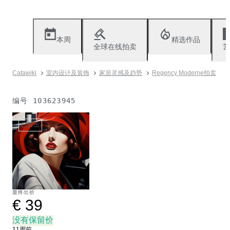
本周
精选作品
全球在线拍卖
艺
Catawiki
室内设计及装饰
家居灵感及趋势
Regency Moderne拍卖
编号
103623945
已售出
最终出价
€ 39
没有保留价
11周前