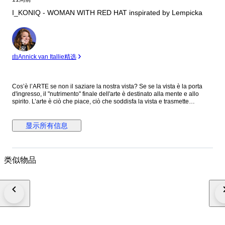
I_KONIQ - WOMAN WITH RED HAT inspirated by Lempicka
专
家
由Annick van Itallie精选
Cos’è l’ARTE se non il saziare la nostra vista? Se se la vista è la porta
d'ingresso, il "nutrimento" finale dell'arte è destinato alla mente e allo
spirito. L’arte è ciò che piace, ciò che soddisfa la vista e trasmette
esperienze multisensoriali positive alla nostra mente, questa è la più
bella arte, non ci sono regole scritte, solo scuotere l'animo, non solo a
compiacere l'occhio. Il mio percorso lavorativo inizia nel lontano 1988 nel
显示所有信息
mondo delle arti grafiche nell’azienda di famiglia e in questi decenni ho
avuto modo di confrontarmi con ogni nuova tecnologia legata alla
stampa, dalle pellicole, al CTP, dall’avvento dei primi Mac all’AI… beh di
anni di esperienza mi sa ahimè che ne ho… Ed ora eccomi qui a creare
类似物品
le mie opere con l’aiuto di varie tecnologie, inizialmente collaborando
creativamente con l’IA dove la mia fantasia e la creatività mi permettono
di interagire originando sempre nuove creazioni artistiche che vengono
ancor più migliorate con successivi interventi di post-produzione con
software “made in Adobe” . Ogni opera è un tributo all'iconografia della
cultura popolare, ma allo stesso tempo, cerco di imprimere una mia
visione personale, mettendo in discussione e reinventando l'idea stessa
di celebrità e di icona visiva. Ogni opera viene venduta firmata a mano sul
retro della tela con numerazione per non rovinare la bellezza dell'insieme