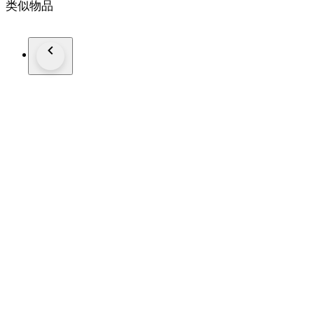
类似物品
Wristsize: ca. 20 cm
Staat: Nieuwstaat!
Garantie: Hublot garantie > 1 jaar (online geregistreerd)
Komt in originele doos + echtheidscertificaat "de Horlogemee
Aangetekende en verzekerde verzending (DHL-express).