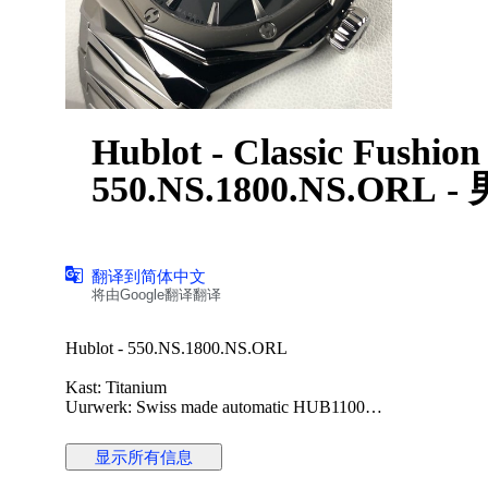
Hublot - Classic Fushion
550.NS.1800.NS.ORL 
翻译到简体中文
将由Google翻译翻译
Hublot - 550.NS.1800.NS.ORL
Kast: Titanium
Uurwerk: Swiss made automatic HUB1100
Wijzerplaat: zwart
Diameter: 40 mm (zonder kroon)
显示所有信息
Glas: sapphire crystal
Band: origineel titanium band