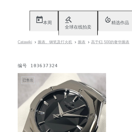
本周
精选作品
全球在线拍卖
Catawiki
腕表、钢笔及打火机
腕表
高于€1,500的奢华腕表
编号
103637324
已售出