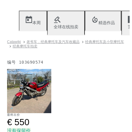
本周
精选作品
全球在线拍卖
艺
Catawiki
老爷车，经典摩托车及汽车收藏品
经典摩托车及小型摩托车
经典摩托车拍卖
编号
103690574
已售出
最终出价
€ 550
没有保留价