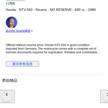
11周前
Honda - NTV 650 - Revere - NO RESERVE - 600 cc - 1989
专
家
由John Searle精选
Offered without reserve price: Honda NTV 650 in good condition,
imported from Germany. The motorcycle comes with a complete set of
German documents required for registration. Reliable and comfortable
touring motorcycle, perfect for everyday riding as well as longer trips. The
Honda NTV 650 is known for its durability, low maintenance costs, and
shaft drive system. Details Model: Honda NTV 650 Imported from
显示所有信息
Germany Complete registration documents included Ready for
registration Comfortable and reliable motorcycle Shaft drive Ideal for city
riding and touring Condition The motorcycle is in good overall condition
and runs well. Everything works as it should.
类似物品