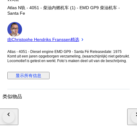
Atlas N轨 - 4051 - 柴油内燃机车 (1) - EMD GP9 柴油机车 -
Santa Fe
专
家
由Christophe Hendriks Franssen精选
Atlas - 4051 - Diesel engine EMD GP9 - Santa Fé Releasedate: 1975
Komt uit een jaren opgeborgen verzameling, (waarschijnlijk) niet gebruikt.
Locomotief is getest en werkt. Foto’s maken deel uit van de beschrijving.
显示所有信息
类似物品