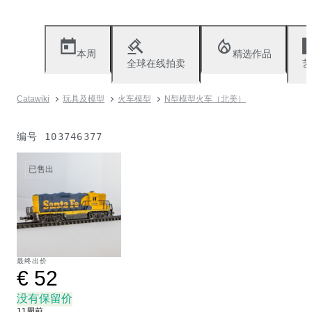
本周
精选作品
全球在线拍卖
艺
Catawiki
玩具及模型
火车模型
N型模型火车（北美）
编号
103746377
已售出
最终出价
€ 52
没有保留价
11周前