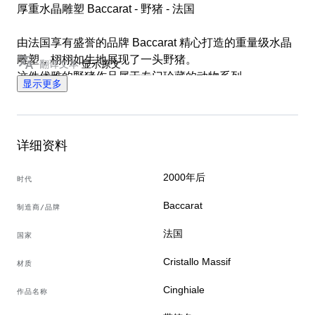
厚重水晶雕塑 Baccarat - 野猪 - 法国
由法国享有盛誉的品牌 Baccarat 精心打造的重量级水晶
雕塑，栩栩如生地展现了一头野猪。
翻译文本
显示原文
这件优雅的野猪作品属于专门珍藏的动物系列。
显示更多
产品特点：
• 品牌：Baccarat（法国手工制造）
• 材料：高品质铅晶透明水晶，因其卓越的光折射而闻
名。
详细资料
• 真伪保證：物件底座刻有经典的酸蚀Baccarat标记，以
保证其完全原装正品（见附带照片）。
2000年后
时代
尺寸与重量：
Baccarat
制造商/品牌
• 高度：11 cm
• 宽度（长度）：15 cm
法国
国家
• 深度：8.5 cm
• 重量：965 克（结构厚重紧凑）
Cristallo Massif
材质
状况：
Cinghiale
作品名称
雕塑处于极佳的保存状态。无任何缺口、划痕、不透明或
结构缺陷。水晶清澈明亮。请认真查看随附照片，照片为