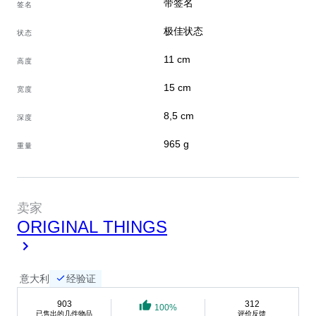
带签名
签名
描述的重要组成部分。
包装与运输：
极佳状态
状态
我们将对包装给予最大程度的关注。物件将使用保护材料
11 cm
高度
包装，以确保运输过程中的完好无损。将通过国际快递发
运，附带追踪码。
15 cm
宽度
8,5 cm
深度
卖家故事
965 g
重量
欢迎来到我的个人资料。我是一位热爱艺术的人，提
供精选的玻璃器皿、瓷器和收藏装饰品。我在这个行
业拥有四十年的经验，曾与主要的国际拍卖行合作。
卖家
我的Catawiki账号源于希望继续与新的爱好者分享这
ORIGINAL THINGS
些物品的美丽和故事。我保证专业知识、真实的描
述，以及基于诚信和透明的职业操守。
使用Google翻译翻译
意大利
经验证
903
312
100%
已售出的几件物品
评价反馈