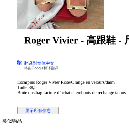
Roger Vivier - 高跟鞋 - 
翻译到简体中文
将由Google翻译翻译
Escarpins Roger Vivier Rose/Orange en velours/daim
Taille 38,5
Boîte dustbag facture d’achat et embouts de rechange talons
显示所有信息
类似物品