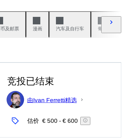
硬币及邮票
漫画
汽车及自行车
葡萄酒及烈性酒
竞投已结束
由Ivan Ferretti精选
专
家
估价
€ 500
-
€ 600