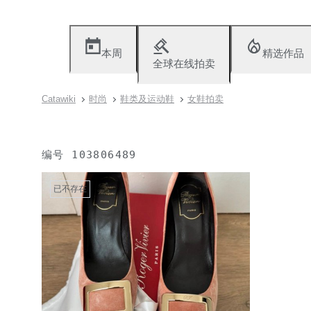
本周
精选作品
全球在线拍卖
Catawiki
时尚
鞋类及运动鞋
女鞋拍卖
编号
103806489
已不存在