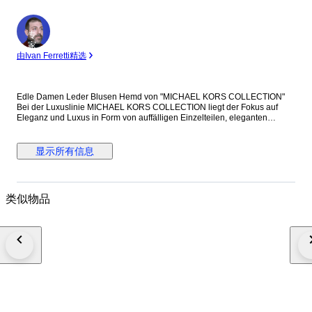
专
家
由Ivan Ferretti精选
Edle Damen Leder Blusen Hemd von "MICHAEL KORS COLLECTION"
Bei der Luxuslinie MICHAEL KORS COLLECTION liegt der Fokus auf
Eleganz und Luxus in Form von auffälligen Einzelteilen, eleganten
Anzügen, wunderschönen Designertaschen, Accessoires und vielen
anderen Styles, die sorgfältig von Kunsthandwerkerinnen und -
handwerkern hergestellt werden. Mod. CAMICIA CAMOSCIO CON
显示所有信息
FRANGE Art. MKPR311A Col. Storm Außenmaterial: 100% Lammleder
edles Echtleder Blusen Hemd im Cowboy Stil mit Fransen Verschluss mit
perlmuttfarbigen Druckknöpfen auch offen als Hemdjacke tragbar
figurbetonte Passform sehr edel & zeitlos NEU mit ETIKETT! Retail Price
类似物品
2200,00€ (Made in Italy) Weltweit versicherter Versand mit Tracking &
Trace Maße Size 02 / XS-S Länge 62cm, Brustbreite 42cm, Schulter
38cm, Taille 39cm, Armlänge 68cm Let's get dressedd at
designerdepotberlin - since 2002!! (PS: Einen zwischenzeitlichen Verkauf
in unserem Designer Outlet Store in Berlin behalten wir uns vor!)